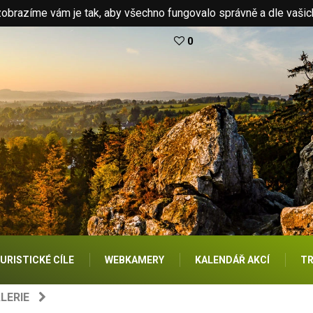
brazíme vám je tak, aby všechno fungovalo správně a dle vašic
0
URISTICKÉ CÍLE
WEBKAMERY
KALENDÁŘ AKCÍ
TR
LERIE