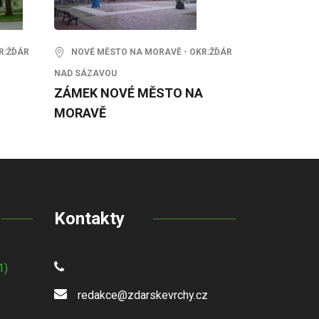
R:ŽĎÁR
NOVÉ MĚSTO NA MORAVĚ - OKR:ŽĎÁR
NAD SÁZAVOU
ZÁMEK NOVÉ MĚSTO NA
MORAVĚ
Kontakty
1)
redakce@zdarskevrchy.cz