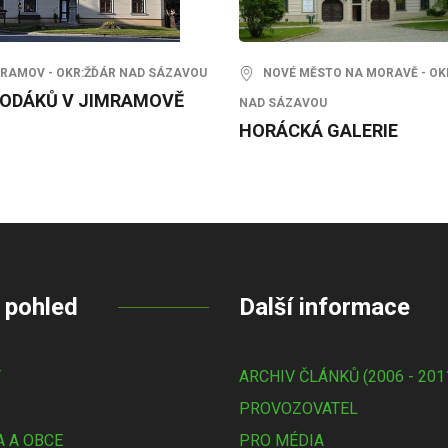
AMOV - OKR:ŽĎÁR NAD SÁZAVOU
NOVÉ MĚSTO NA MORAVĚ - OK
RODÁKŮ V JIMRAMOVĚ
NAD SÁZAVOU
HORÁCKÁ GALERIE
 pohled
Další informace
Y
ARCHIV ČLÁNKŮ (2006 - 201
PROVOZOVATEL
 A OBCE
PRO MÉDIA