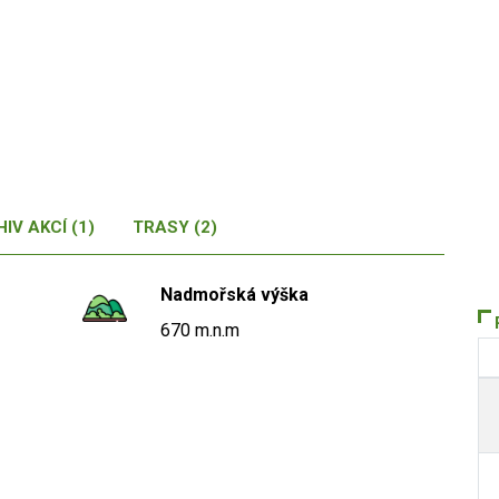
IV AKCÍ (1)
TRASY (2)
Nadmořská výška
670 m.n.m