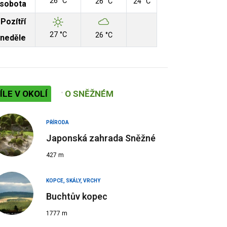
26 °C
26 °C
24 °C
sobota
Pozítří
27 °C
26 °C
neděle
ÍLE V OKOLÍ
O SNĚŽNÉM
PŘÍRODA
Japonská zahrada Sněžné
427 m
KOPCE, SKÁLY, VRCHY
Buchtův kopec
1777 m