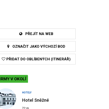
PŘEJÍT NA WEB
OZNAČIT JAKO VÝCHOZÍ BOD
PŘIDAT DO OBLÍBENÝCH (ITINERÁŘ)
IRMY V OKOLÍ
HOTELY
Hotel Sněžné
72 m