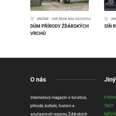
SNĚŽNÉ - OKR:ŽĎÁR NAD SÁZAVOU
JIMR
DŮM PŘÍRODY ŽĎÁRSKÝCH
SÍŇ 
VRCHŮ
O nás
Jiný
Internetový magazín o turistice,
FIRM
přírodě, kultuře, historii a
TAGY
současnosti regionu Žďárských
MĚSTA