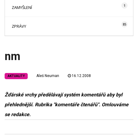
1
ZAMYŠLENÍ
85
ZPRÁVY
nm
Aleš Neuman
16.12.2008
AKTUALITY
Žďárské vrchy předělávají systém komentářů aby byl
přehlednější. Rubrika "komentáře čtenářů". Omlouváme
se redakce.