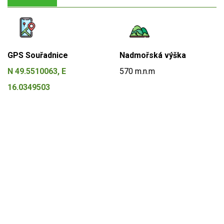
GPS Souřadnice
Nadmořská výška
N 49.5510063, E
570 m.n.m
16.0349503