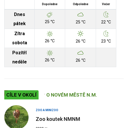
Dopoledne
Odpoledne
Večer
Dnes
25 °C
25 °C
22 °C
pátek
Zítra
26 °C
26 °C
23 °C
sobota
Pozítří
26 °C
26 °C
neděle
CÍLE V OKOLÍ
O NOVÉM MĚSTĚ N.M.
ZOO A MINIZOO
Zoo koutek NMNM