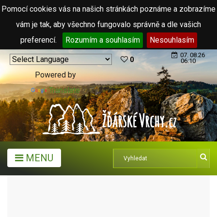
Pomocí cookies vás na našich stránkách poznáme a zobrazíme
vám je tak, aby všechno fungovalo správně a dle vašich
preferencí.
Rozumím a souhlasím
Nesouhlasím
07. 08.26
0
06:10
Powered by
Translate
MENU
TURISTICKÉ CÍLE
HISTORICKÉ DOMY