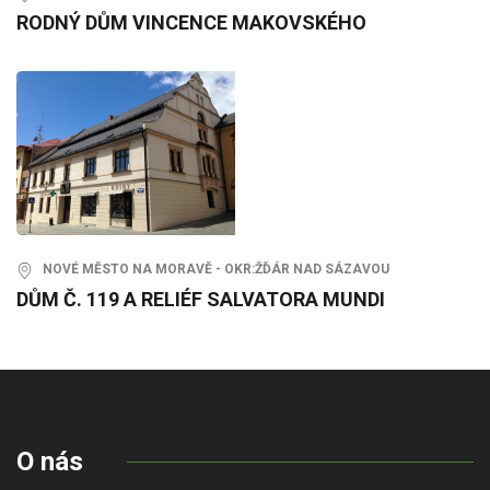
RODNÝ DŮM VINCENCE MAKOVSKÉHO
NOVÉ MĚSTO NA MORAVĚ - OKR:ŽĎÁR NAD SÁZAVOU
DŮM Č. 119 A RELIÉF SALVATORA MUNDI
O nás