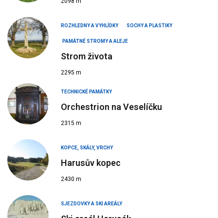
2098 m
ROZHLEDNY A VYHLÍDKY
SOCHY A PLASTIKY
PAMÁTNÉ STROMY A ALEJE
Strom života
2295 m
TECHNICKÉ PAMÁTKY
Orchestrion na Veselíčku
2315 m
KOPCE, SKÁLY, VRCHY
Harusův kopec
2430 m
SJEZDOVKY A SKI AREÁLY