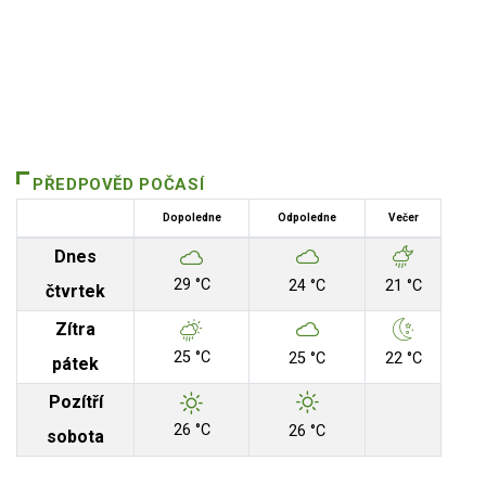
PŘEDPOVĚD POČASÍ
Dopoledne
Odpoledne
Večer
Dnes
29 °C
24 °C
21 °C
čtvrtek
Zítra
25 °C
25 °C
22 °C
pátek
Pozítří
26 °C
26 °C
sobota