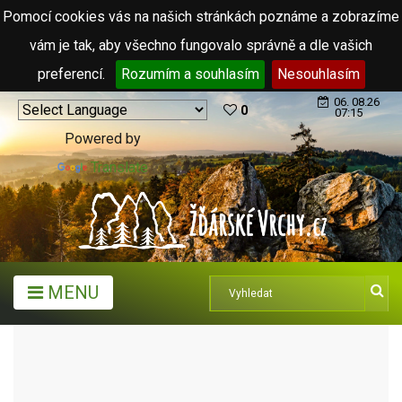
Pomocí cookies vás na našich stránkách poznáme a zobrazíme
vám je tak, aby všechno fungovalo správně a dle vašich
preferencí.
Rozumím a souhlasím
Nesouhlasím
06. 08.26
0
07:15
Powered by
Translate
MENU
TURISTICKÉ CÍLE
KOPCE, SKÁLY, VRCHY