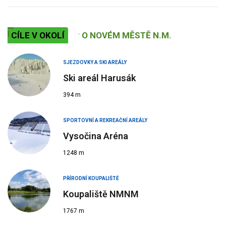
CÍLE V OKOLÍ
O NOVÉM MĚSTĚ N.M.
SJEZDOVKY A SKI AREÁLY
Ski areál Harusák
394 m
SPORTOVNÍ A REKREAČNÍ AREÁLY
Vysočina Aréna
1248 m
PŘÍRODNÍ KOUPALIŠTĚ
Koupaliště NMNM
1767 m