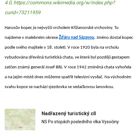
4.0, https://commons.wikimedia.org/w/index.php?
curid=73211959
Harusův kopec je nejvyšší vrcholem Křižanovské vrchoviny. Tu
najdeme v malebném okrese
Žďáru nad Sázavou
. Jméno dostal kopec
podle svého majitele v 18. století. V roce 1920 byla na vrcholu
vybudována dřevěná turistická chata, ve které byl později gestapem
zatčen známý generál Josef Bílý. V roce 1942 zmíněná chata vyhořela
a na jejím místě dnes můžeme spatřit televizní vysílač. Na východním
svahu kopce se nachází sjezdovka se sedačkovou lanovkou.
Nadřazený turistický cíl
NS Po stopách posledního vlka Vysočiny