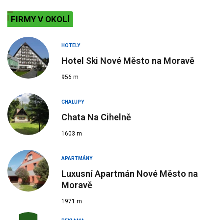
FIRMY V OKOLÍ
HOTELY
Hotel Ski Nové Město na Moravě
956 m
CHALUPY
Chata Na Cihelně
1603 m
APARTMÁNY
Luxusní Apartmán Nové Město na
Moravě
1971 m