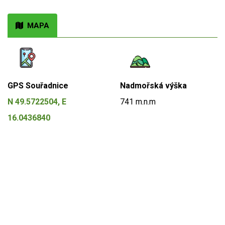
MAPA
GPS Souřadnice
Nadmořská výška
N 49.5722504, E
741 m.n.m
16.0436840