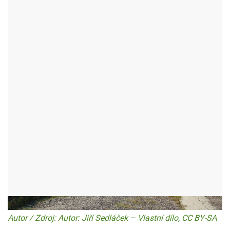
HARUSŮV KOPEC
NOVÉ MĚSTO NA MORAVĚ - OKR:ŽĎÁR NAD SÁZAVOU
Autor / Zdroj: Autor: Jiří Sedláček – Vlastní dílo, CC BY-SA