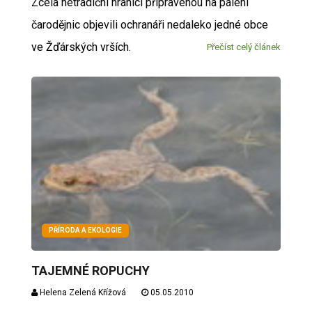
Zcela netradiční hranici připravenou na pálení
čarodějnic objevili ochranáři nedaleko jedné obce
ve Žďárských vrších.
Přečíst celý článek
PŘÍRODA A EKOLOGIE
TAJEMNÉ ROPUCHY
Helena Zelená Křížová
05.05.2010