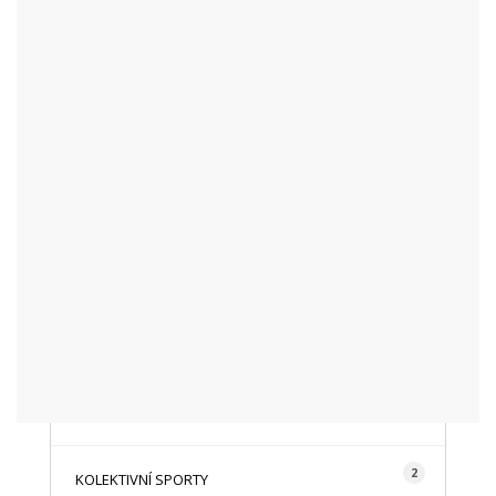
KATEGORIE
48
AKTUALITY
16
CYKLISTIKA
87
FOTOGRAFICKY
128
HISTORIE A TRADICE
16
HOROLEZECTVÍ
492
INFO NÁVŠTĚVNÍKŮM
2
KOLEKTIVNÍ SPORTY