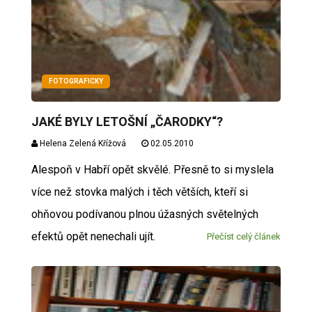
FOTOGRAFICKY
JAKÉ BYLY LETOŠNÍ „ČARODKY“?
Helena Zelená Křížová
02.05.2010
Alespoň v Habří opět skvělé. Přesně to si myslela
více než stovka malých i těch větších, kteří si
ohňovou podívanou plnou úžasných světelných
efektů opět nenechali ujít.
Přečíst celý článek