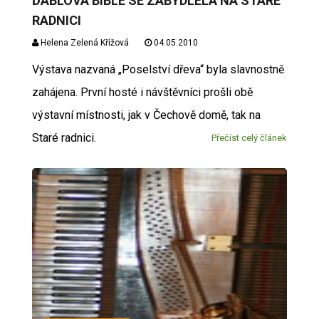
ĎÁBLOVA BIBLE SE ZABYDLELA NA STARÉ
RADNICI
Helena Zelená Křížová
04.05.2010
Výstava nazvaná „Poselství dřeva“ byla slavnostně
zahájena. První hosté i návštěvníci prošli obě
výstavní místnosti, jak v Čechově domě, tak na
Staré radnici.
Přečíst celý článek