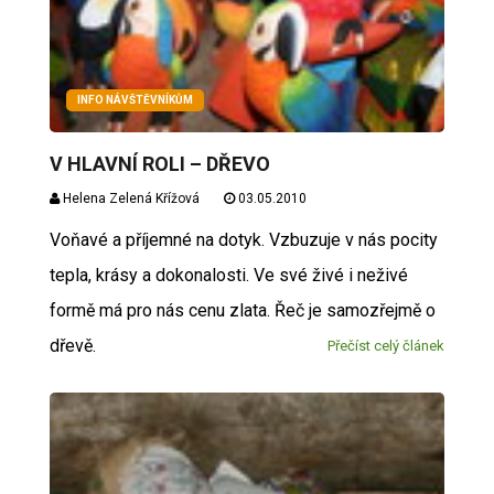
INFO NÁVŠTĚVNÍKŮM
V HLAVNÍ ROLI – DŘEVO
Helena Zelená Křížová
03.05.2010
Voňavé a příjemné na dotyk. Vzbuzuje v nás pocity
tepla, krásy a dokonalosti. Ve své živé i neživé
formě má pro nás cenu zlata. Řeč je samozřejmě o
dřevě.
Přečíst celý článek