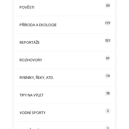
30
POVĚSTI
177
PŘÍRODA A EKOLOGIE
737
REPORTÁŽE
61
ROZHOVORY
14
RYBNÍKY, ŘEKY, ATD.
78
TIPY NA VÝLET
2
VODNÍ SPORTY
1