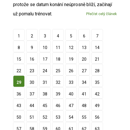
protože se datum konání neúprosně blíží, začínají
už pomalu trénovat.
Přečíst celý článek
1
2
3
4
5
6
7
8
9
10
11
12
13
14
15
16
17
18
19
20
21
22
23
24
25
26
27
28
29
30
31
32
33
34
35
36
37
38
39
40
41
42
43
44
45
46
47
48
49
50
51
52
53
54
55
56
57
58
59
60
61
62
63