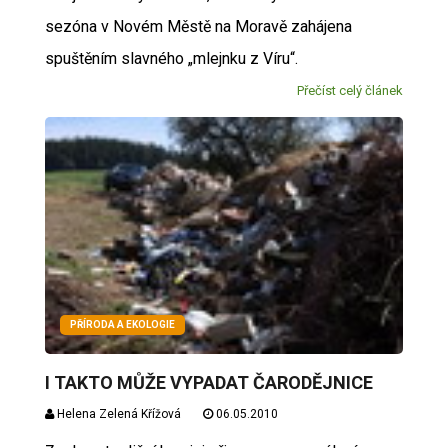
sezóna v Novém Městě na Moravě zahájena
spuštěním slavného „mlejnku z Víru“.
Přečíst celý článek
PŘÍRODA A EKOLOGIE
I TAKTO MŮŽE VYPADAT ČARODĚJNICE
Helena Zelená Křížová
06.05.2010