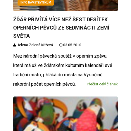
INFO NÁVŠTĚVNÍKŮM
ŽĎÁR PŘIVÍTÁ VÍCE NEŽ ŠEST DESÍTEK
OPERNÍCH PĚVCŮ ZE SEDMNÁCTI ZEMÍ
SVĚTA
Helena Zelená Křížová
03.05.2010
Mezinárodní pěvecká soutěž v operním zpěvu,
která má už ve žďárském kulturním kalendáři své
tradiční místo, přiláká do města na Vysočině
rekordní počet operních pěvců.
Přečíst celý článek