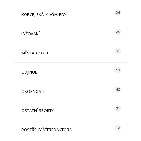
24
KOPCE, SKÁLY, VÝHLEDY
23
LYŽOVÁNÍ
31
MĚSTA A OBCE
13
ODJINUD
42
OSOBNOSTI
71
OSTATNÍ SPORTY
12
POSTŘEHY ŠÉFREDAKTORA