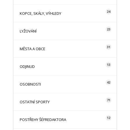
24
KOPCE, SKÁLY, VÝHLEDY
23
LYŽOVÁNÍ
31
MĚSTA A OBCE
13
ODJINUD
42
OSOBNOSTI
71
OSTATNÍ SPORTY
12
POSTŘEHY ŠÉFREDAKTORA