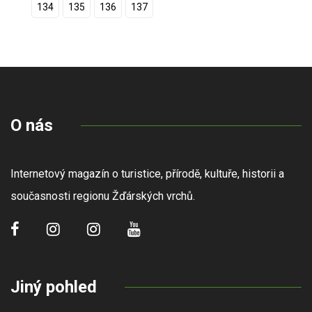
134
135
136
137
O nás
Internetový magazín o turistice, přírodě, kultuře, historii a
současnosti regionu Žďárských vrchů.
Jiný pohled