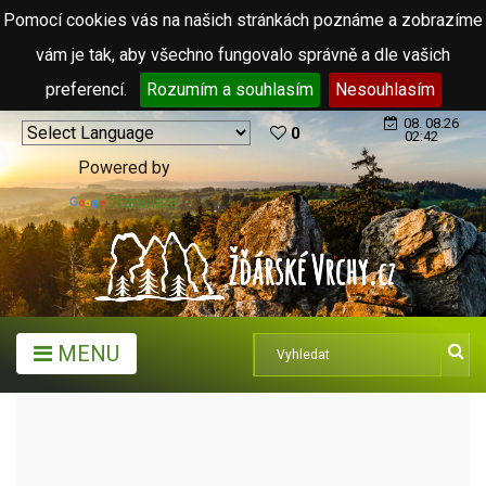
Pomocí cookies vás na našich stránkách poznáme a zobrazíme
vám je tak, aby všechno fungovalo správně a dle vašich
preferencí.
Rozumím a souhlasím
Nesouhlasím
08. 08.26
0
02:42
Powered by
Translate
MENU
ARCHIV ČLÁNKŮ (2006 - 2011)