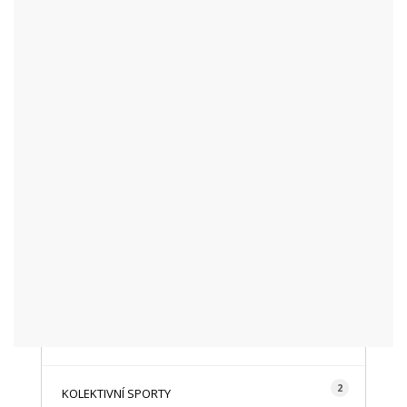
KATEGORIE
48
AKTUALITY
16
CYKLISTIKA
87
FOTOGRAFICKY
128
HISTORIE A TRADICE
16
HOROLEZECTVÍ
492
INFO NÁVŠTĚVNÍKŮM
2
KOLEKTIVNÍ SPORTY