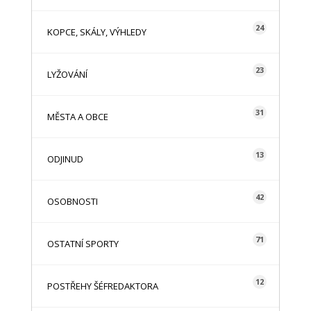
24
KOPCE, SKÁLY, VÝHLEDY
23
LYŽOVÁNÍ
31
MĚSTA A OBCE
13
ODJINUD
42
OSOBNOSTI
71
OSTATNÍ SPORTY
12
POSTŘEHY ŠÉFREDAKTORA