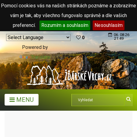
Pomocí cookies vás na našich stránkách poznáme a zobrazíme
vám je tak, aby všechno fungovalo správně a dle vašich
preferencí.
Rozumím a souhlasím
Nesouhlasím
06. 08.26
0
21:49
Powered by
Translate
MENU
ARCHIV ČLÁNKŮ (2006 - 2011)