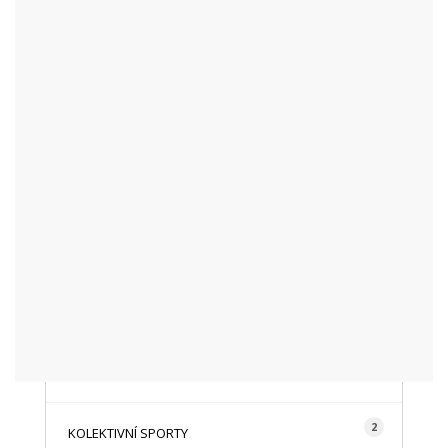
KATEGORIE
48
AKTUALITY
16
CYKLISTIKA
87
FOTOGRAFICKY
128
HISTORIE A TRADICE
16
HOROLEZECTVÍ
492
INFO NÁVŠTĚVNÍKŮM
2
KOLEKTIVNÍ SPORTY