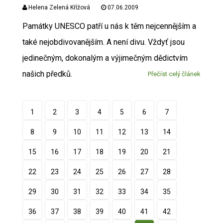
Helena Zelená Křížová
07.06.2009
Památky UNESCO patří u nás k těm nejcennějším a
také nejobdivovanějším. A není divu. Vždyť jsou
jedinečným, dokonalým a výjimečným dědictvím
našich předků.
Přečíst celý článek
1
2
3
4
5
6
7
8
9
10
11
12
13
14
15
16
17
18
19
20
21
22
23
24
25
26
27
28
29
30
31
32
33
34
35
36
37
38
39
40
41
42