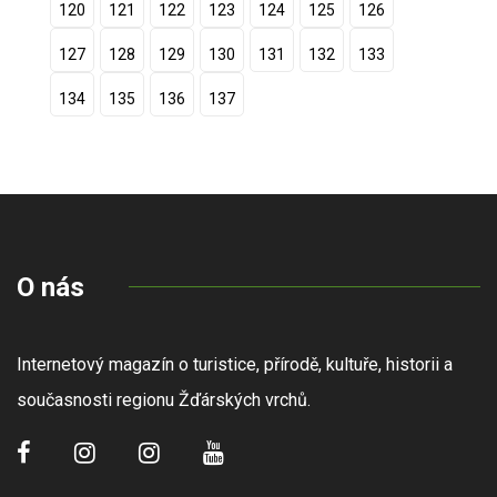
120
121
122
123
124
125
126
127
128
129
130
131
132
133
134
135
136
137
O nás
Internetový magazín o turistice, přírodě, kultuře, historii a
současnosti regionu Žďárských vrchů.