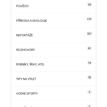
30
POVĚSTI
177
PŘÍRODA A EKOLOGIE
737
REPORTÁŽE
61
ROZHOVORY
14
RYBNÍKY, ŘEKY, ATD.
78
TIPY NA VÝLET
2
VODNÍ SPORTY
1