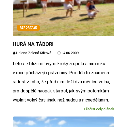
REPORTÁŽE
HURÁ NA TÁBOR!
Helena Zelená Křížová
14.06.2009
Léto se blíží mílovými kroky a spolu s ním ruku
v ruce přicházejí i prázdniny. Pro děti to znamená
radost z toho, že před nimi leží dva měsíce volna,
pro dospělé naopak starost, jak svým potomkům
vyplnit volný čas jinak, než nudou a nicneděláním.
Přečíst celý článek