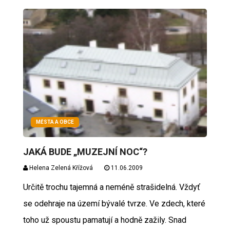
MĚSTA A OBCE
JAKÁ BUDE „MUZEJNÍ NOC“?
Helena Zelená Křížová
11.06.2009
Určitě trochu tajemná a neméně strašidelná. Vždyť
se odehraje na území bývalé tvrze. Ve zdech, které
toho už spoustu pamatují a hodně zažily. Snad