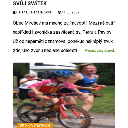
SVŮJ SVÁTEK
Helena Zelená Křížová
11.06.2009
Obec Mirošov má mnoho zajímavostí. Mezi ně patří
například i zvonička zasvěcená sv. Petru a Pavlovi.
Už od nepaměti oznamoval poněkud nakřáplý zvuk
zdejšího zvonu neblahé události.
Přečíst celý článek
INFO NÁVŠTĚVNÍKŮM