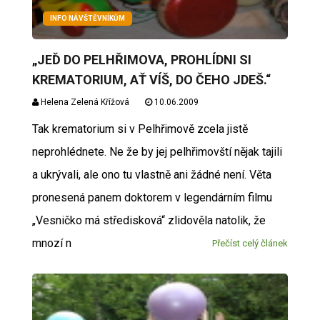
INFO NÁVŠTĚVNÍKŮM
„JEĎ DO PELHŘIMOVA, PROHLÍDNI SI
KREMATORIUM, AŤ VÍŠ, DO ČEHO JDEŠ.“
Helena Zelená Křížová
10.06.2009
Tak krematorium si v Pelhřimově zcela jistě
neprohlédnete. Ne že by jej pelhřimovští nějak tajili
a ukrývali, ale ono tu vlastně ani žádné není. Věta
pronesená panem doktorem v legendárním filmu
„Vesničko má středisková“ zlidověla natolik, že
mnozí n
Přečíst celý článek