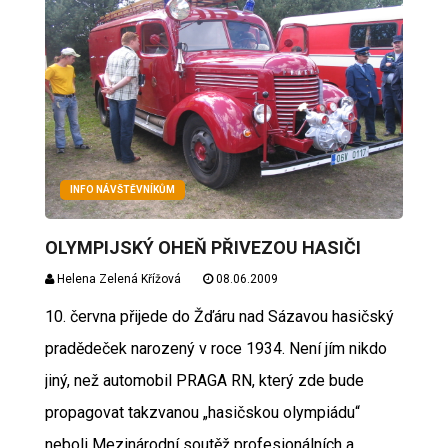
INFO NÁVŠTĚVNÍKŮM
OLYMPIJSKÝ OHEŇ PŘIVEZOU HASIČI
Helena Zelená Křížová
08.06.2009
10. června přijede do Žďáru nad Sázavou hasičský
pradědeček narozený v roce 1934. Není jím nikdo
jiný, než automobil PRAGA RN, který zde bude
propagovat takzvanou „hasičskou olympiádu“
neboli Mezinárodní soutěž profesionálních a