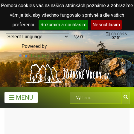
Pomocí cookies vás na našich stránkách poznáme a zobrazíme
vám je tak, aby všechno fungovalo správně a dle vašich
preferencí.
Rozumím a souhlasím
Nesouhlasím
08. 08.26
0
07:51
Powered by
Translate
MENU
ARCHIV ČLÁNKŮ (2006 - 2011)