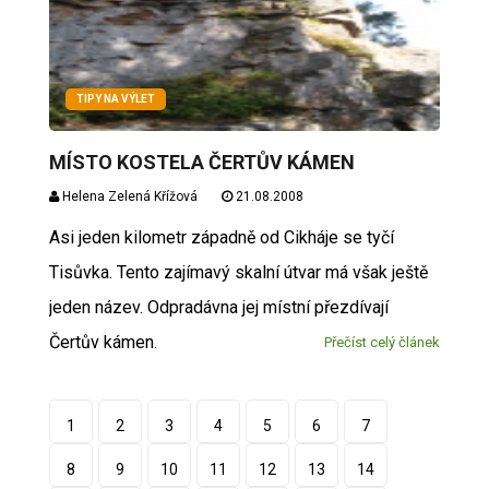
TIPY NA VÝLET
MÍSTO KOSTELA ČERTŮV KÁMEN
Helena Zelená Křížová
21.08.2008
Asi jeden kilometr západně od Cikháje se tyčí
Tisůvka. Tento zajímavý skalní útvar má však ještě
jeden název. Odpradávna jej místní přezdívají
Čertův kámen.
Přečíst celý článek
1
2
3
4
5
6
7
8
9
10
11
12
13
14