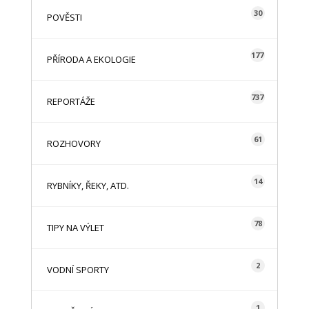
30
POVĚSTI
177
PŘÍRODA A EKOLOGIE
737
REPORTÁŽE
61
ROZHOVORY
14
RYBNÍKY, ŘEKY, ATD.
78
TIPY NA VÝLET
2
VODNÍ SPORTY
1