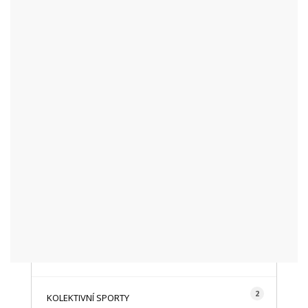
KATEGORIE
48
AKTUALITY
16
CYKLISTIKA
87
FOTOGRAFICKY
128
HISTORIE A TRADICE
16
HOROLEZECTVÍ
492
INFO NÁVŠTĚVNÍKŮM
2
KOLEKTIVNÍ SPORTY