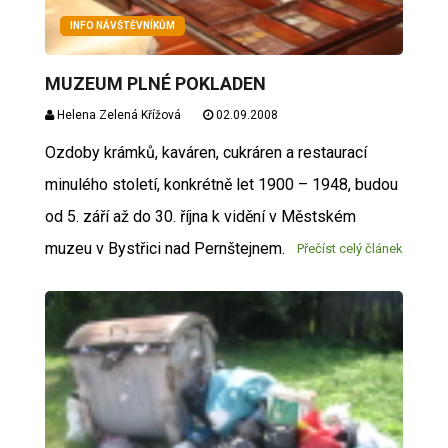
INFO NÁVŠTĚVNÍKŮM
MUZEUM PLNÉ POKLADEN
Helena Zelená Křížová
02.09.2008
Ozdoby krámků, kaváren, cukráren a restaurací
minulého století, konkrétně let 1900 – 1948, budou
od 5. září až do 30. října k vidění v Městském
muzeu v Bystřici nad Pernštejnem.
Přečíst celý článek