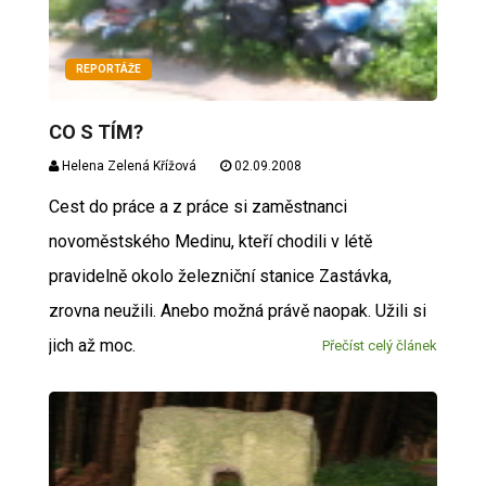
REPORTÁŽE
CO S TÍM?
Helena Zelená Křížová
02.09.2008
Cest do práce a z práce si zaměstnanci
novoměstského Medinu, kteří chodili v létě
pravidelně okolo železniční stanice Zastávka,
zrovna neužili. Anebo možná právě naopak. Užili si
jich až moc.
Přečíst celý článek