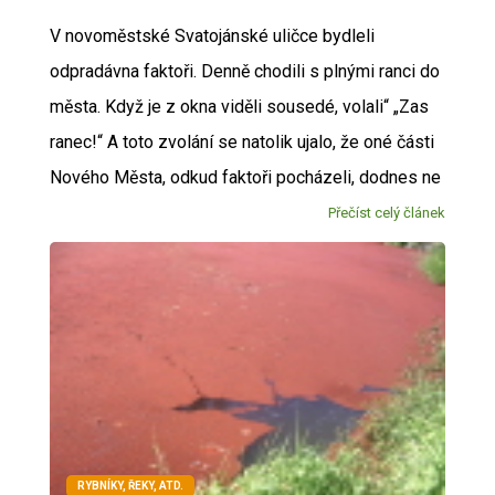
V novoměstské Svatojánské uličce bydleli
odpradávna faktoři. Denně chodili s plnými ranci do
města. Když je z okna viděli sousedé, volali“ „Zas
ranec!“ A toto zvolání se natolik ujalo, že oné části
Nového Města, odkud faktoři pocházeli, dodnes ne
Přečíst celý článek
RYBNÍKY, ŘEKY, ATD.