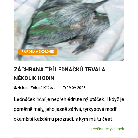
PŘÍRODA A EKOLOGIE
ZÁCHRANA TŘÍ LEDŇÁČKŮ TRVALA
NĚKOLIK HODIN
Helena Zelená Křížová
09.09.2008
Ledňáček říční je nepřehlédnutelný ptáček. I když je
poměrně malý, jeho jasně zářivá, tyrkysová modř
okamžitě každému prozradí, s kým má tu čest.
Přečíst celý článek