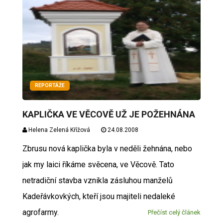
REPORTÁŽE
KAPLIČKA VE VĚCOVĚ UŽ JE POŽEHNÁNA
Helena Zelená Křížová
24.08.2008
Zbrusu nová kaplička byla v neděli žehnána, nebo
jak my laici říkáme svěcena, ve Věcově. Tato
netradiční stavba vznikla zásluhou manželů
Kadeřávkovkých, kteří jsou majiteli nedaleké
agrofarmy.
Přečíst celý článek