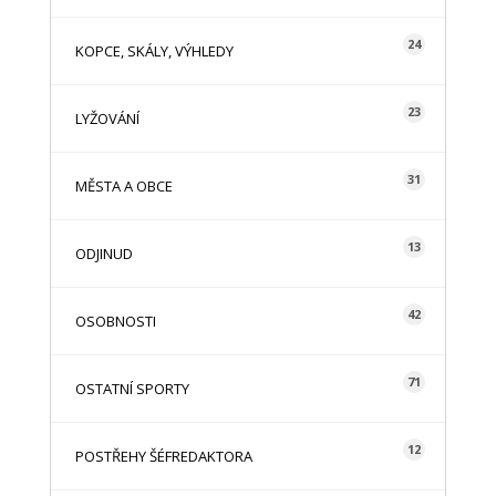
24
KOPCE, SKÁLY, VÝHLEDY
23
LYŽOVÁNÍ
31
MĚSTA A OBCE
13
ODJINUD
42
OSOBNOSTI
71
OSTATNÍ SPORTY
12
POSTŘEHY ŠÉFREDAKTORA