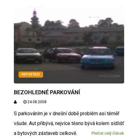
REPORTÁŽE
BEZOHLEDNÉ PARKOVÁNÍ
24.08.2008
S parkováním je v dnešní době problém asi téměř
všude. Aut přibývá, nejvíce těsno bývá kolem sídlišť
a bytových zástaveb celkově.
Přečíst celý článek