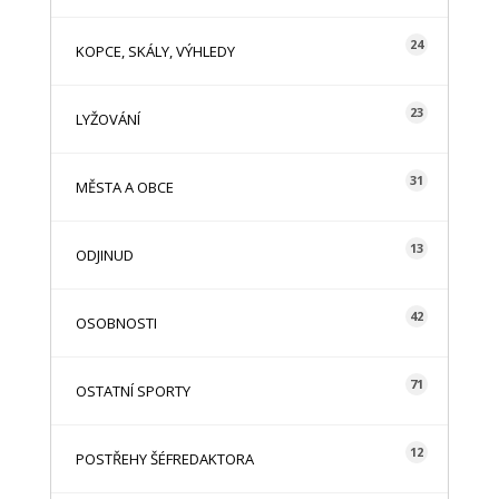
24
KOPCE, SKÁLY, VÝHLEDY
23
LYŽOVÁNÍ
31
MĚSTA A OBCE
13
ODJINUD
42
OSOBNOSTI
71
OSTATNÍ SPORTY
12
POSTŘEHY ŠÉFREDAKTORA