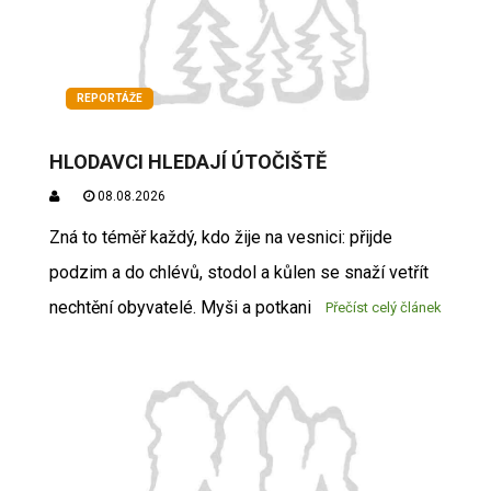
REPORTÁŽE
HLODAVCI HLEDAJÍ ÚTOČIŠTĚ
08.08.2026
Zná to téměř každý, kdo žije na vesnici: přijde
podzim a do chlévů, stodol a kůlen se snaží vetřít
nechtění obyvatelé. Myši a potkani
Přečíst celý článek