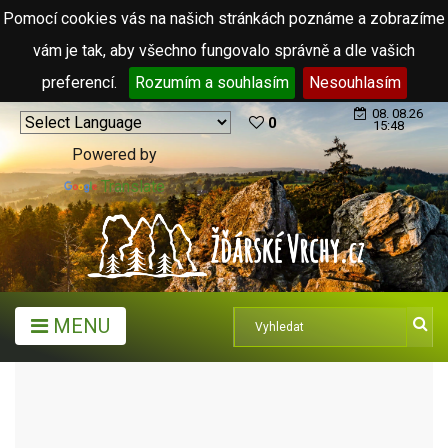
Pomocí cookies vás na našich stránkách poznáme a zobrazíme
vám je tak, aby všechno fungovalo správně a dle vašich
preferencí.
Rozumím a souhlasím
Nesouhlasím
08. 08.26
0
15:48
Powered by
Translate
MENU
ARCHIV ČLÁNKŮ (2006 - 2011)