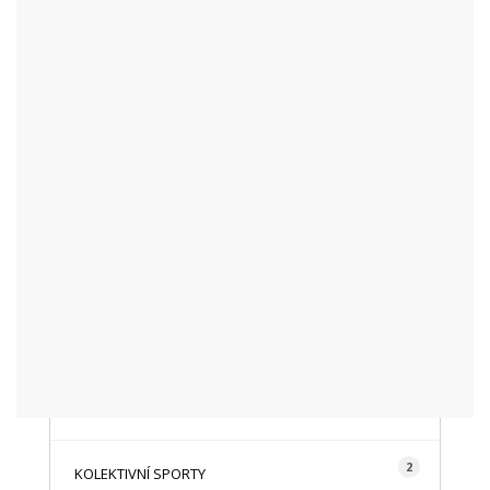
KATEGORIE
48
AKTUALITY
16
CYKLISTIKA
87
FOTOGRAFICKY
128
HISTORIE A TRADICE
16
HOROLEZECTVÍ
492
INFO NÁVŠTĚVNÍKŮM
2
KOLEKTIVNÍ SPORTY