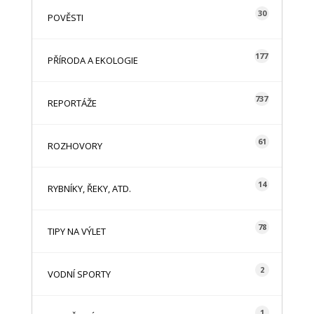
30
POVĚSTI
177
PŘÍRODA A EKOLOGIE
737
REPORTÁŽE
61
ROZHOVORY
14
RYBNÍKY, ŘEKY, ATD.
78
TIPY NA VÝLET
2
VODNÍ SPORTY
1