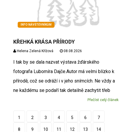
INFO NÁVŠTĚVNÍKŮM
KŘEHKÁ KRÁSA PŘÍRODY
Helena Zelená Křížová
08.08.2026
I tak by se dala nazvat výstava žďárského
fotografa Lubomíra Dajče.Autor má velmi blízko k
přírodě, což se odráží i v jeho snímcích. Ne vždy a
ne každému se podaří tak detailně zachytit třeb
Přečíst celý článek
1
2
3
4
5
6
7
8
9
10
11
12
13
14