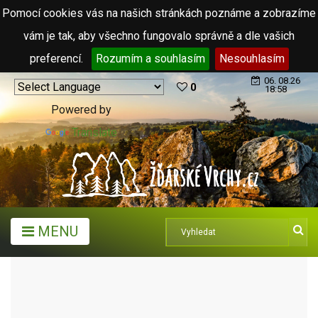
Pomocí cookies vás na našich stránkách poznáme a zobrazíme
vám je tak, aby všechno fungovalo správně a dle vašich
preferencí.
Rozumím a souhlasím
Nesouhlasím
06. 08.26
0
18:58
Powered by
Translate
MENU
ARCHIV ČLÁNKŮ (2006 - 2011)