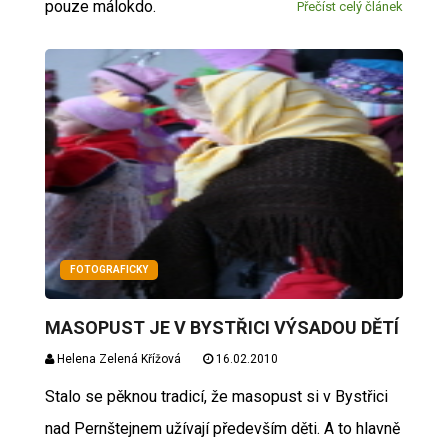
pouze málokdo.
Přečíst celý článek
FOTOGRAFICKY
MASOPUST JE V BYSTŘICI VÝSADOU DĚTÍ
Helena Zelená Křížová
16.02.2010
Stalo se pěknou tradicí, že masopust si v Bystřici
nad Pernštejnem užívají především děti. A to hlavně