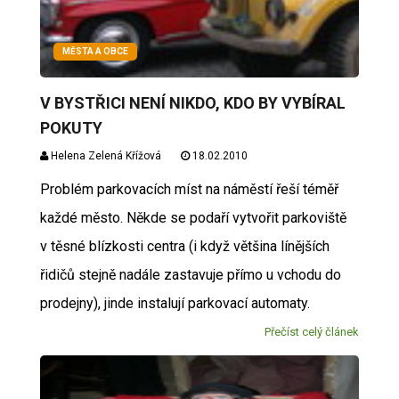
MĚSTA A OBCE
V BYSTŘICI NENÍ NIKDO, KDO BY VYBÍRAL
POKUTY
Helena Zelená Křížová
18.02.2010
Problém parkovacích míst na náměstí řeší téměř
každé město. Někde se podaří vytvořit parkoviště
v těsné blízkosti centra (i když většina línějších
řidičů stejně nadále zastavuje přímo u vchodu do
prodejny), jinde instalují parkovací automaty.
Přečíst celý článek