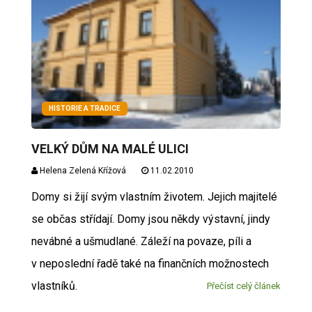
HISTORIE A TRADICE
VELKÝ DŮM NA MALÉ ULICI
Helena Zelená Křížová
11.02.2010
Domy si žijí svým vlastním životem. Jejich majitelé
se občas střídají. Domy jsou někdy výstavní, jindy
nevábné a ušmudlané. Záleží na povaze, píli a
v neposlední řadě také na finančních možnostech
vlastníků.
Přečíst celý článek