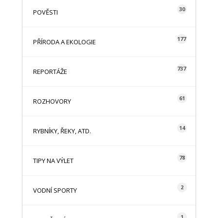
30
POVĚSTI
177
PŘÍRODA A EKOLOGIE
737
REPORTÁŽE
61
ROZHOVORY
14
RYBNÍKY, ŘEKY, ATD.
78
TIPY NA VÝLET
2
VODNÍ SPORTY
1