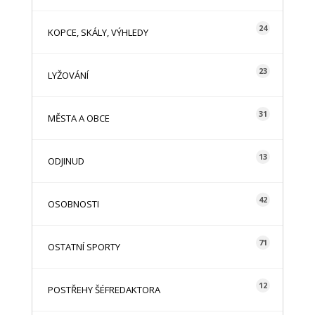
24
KOPCE, SKÁLY, VÝHLEDY
23
LYŽOVÁNÍ
31
MĚSTA A OBCE
13
ODJINUD
42
OSOBNOSTI
71
OSTATNÍ SPORTY
12
POSTŘEHY ŠÉFREDAKTORA