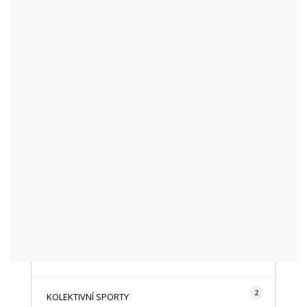
KATEGORIE
48
AKTUALITY
16
CYKLISTIKA
87
FOTOGRAFICKY
128
HISTORIE A TRADICE
16
HOROLEZECTVÍ
492
INFO NÁVŠTĚVNÍKŮM
2
KOLEKTIVNÍ SPORTY