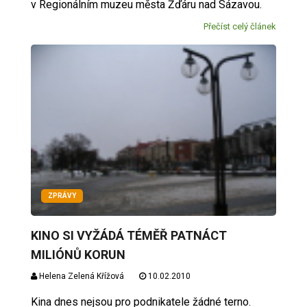
v Regionálním muzeu města Žďáru nad Sázavou.
Přečíst celý článek
ZPRÁVY
KINO SI VYŽÁDÁ TÉMĚŘ PATNÁCT
MILIÓNŮ KORUN
Helena Zelená Křížová
10.02.2010
Kina dnes nejsou pro podnikatele žádné terno.