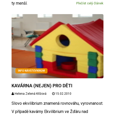
ty menší.
Přečíst celý článek
INFO NÁVŠTĚVNÍKŮM
KAVÁRNA (NEJEN) PRO DĚTI
Helena Zelená Křížová
15.02.2010
Slovo ekvilibrium znamená rovnováhu, vyrovnanost.
V případě kavárny Ekvilibrium ve Žďáru nad