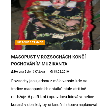
HISTORIE A TRADICE
MASOPUST V ROZSOCHÁCH KONČÍ
POCHOVÁNÍM MUZIKANTA
Helena Zelená Křížová
18.02.2010
Rozsochy jsou jednou z mála vesnic, kde se
tradice masopustních ostatků stále striktně
dodržuje. A patří k ní i opravdová lidová veselice
konaná v den, kdy by si taneční zábavu naplánoval