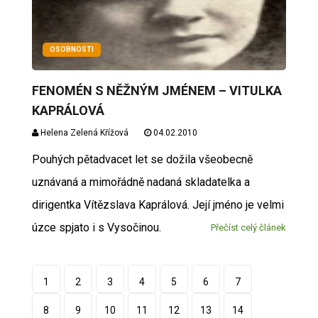
OSOBNOSTI
FENOMÉN S NĚŽNÝM JMÉNEM – VITULKA
KAPRÁLOVÁ
Helena Zelená Křížová
04.02.2010
Pouhých pětadvacet let se dožila všeobecně
uznávaná a mimořádně nadaná skladatelka a
dirigentka Vítězslava Kaprálová. Její jméno je velmi
úzce spjato i s Vysočinou.
Přečíst celý článek
1
2
3
4
5
6
7
8
9
10
11
12
13
14