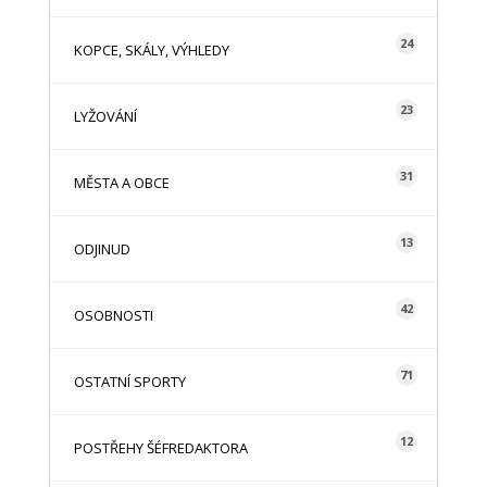
24
KOPCE, SKÁLY, VÝHLEDY
23
LYŽOVÁNÍ
31
MĚSTA A OBCE
13
ODJINUD
42
OSOBNOSTI
71
OSTATNÍ SPORTY
12
POSTŘEHY ŠÉFREDAKTORA