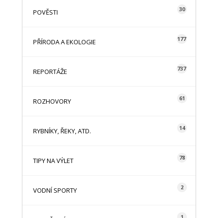
30
POVĚSTI
177
PŘÍRODA A EKOLOGIE
737
REPORTÁŽE
61
ROZHOVORY
14
RYBNÍKY, ŘEKY, ATD.
78
TIPY NA VÝLET
2
VODNÍ SPORTY
1