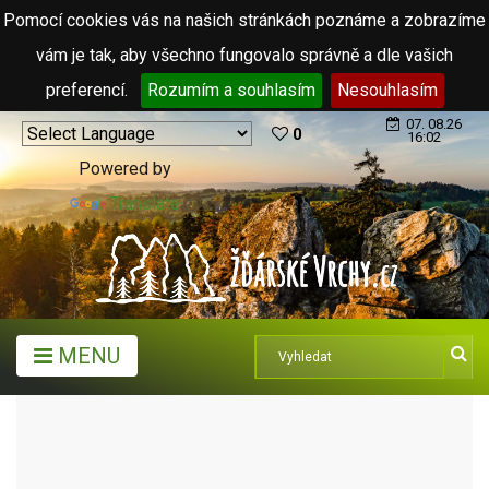
Pomocí cookies vás na našich stránkách poznáme a zobrazíme
vám je tak, aby všechno fungovalo správně a dle vašich
preferencí.
Rozumím a souhlasím
Nesouhlasím
07. 08.26
0
16:02
Powered by
Translate
MENU
ARCHIV ČLÁNKŮ (2006 - 2011)