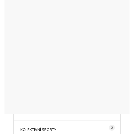
KATEGORIE
48
AKTUALITY
16
CYKLISTIKA
87
FOTOGRAFICKY
128
HISTORIE A TRADICE
16
HOROLEZECTVÍ
492
INFO NÁVŠTĚVNÍKŮM
2
KOLEKTIVNÍ SPORTY