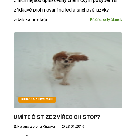
z nich nejsou upravovány chemickým posypem a
zřídkavé prohrnování na led a sněhové jazyky
zdaleka nestačí.
Přečíst celý článek
PŘÍRODA A EKOLOGIE
UMÍTE ČÍST ZE ZVÍŘECÍCH STOP?
Helena Zelená Křížová
23.01.2010