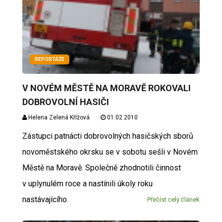
REPORTÁŽE
V NOVÉM MĚSTĚ NA MORAVĚ ROKOVALI
DOBROVOLNÍ HASIČI
Helena Zelená Křížová
01.02.2010
Zástupci patnácti dobrovolných hasičských sborů
novoměstského okrsku se v sobotu sešli v Novém
Městě na Moravě. Společně zhodnotili činnost
v uplynulém roce a nastínili úkoly roku
nastávajícího.
Přečíst celý článek