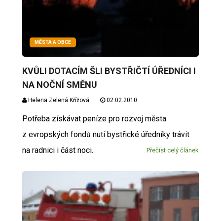
MĚSTA A OBCE
KVŮLI DOTACÍM ŠLI BYSTŘIČTÍ ÚŘEDNÍCI I
NA NOČNÍ SMĚNU
Helena Zelená Křížová
02.02.2010
Potřeba získávat peníze pro rozvoj města
z evropských fondů nutí bystřické úředníky trávit
na radnici i část noci.
Přečíst celý článek