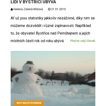
LIDÍ V BYSTŘICI UBÝVÁ
Helena Zelená Křížová
21.01.2010
Ať už jsou statistiky jakkoliv nezáživné, díky nim se
můžeme dozvědět i různé zajímavosti. Například
to, že obyvatel Bystřice nad Pernštejnem a jejích
místních částí rok od roku ubývá.
Přečíst celý článek
INFO NÁVŠTĚVNÍKŮM