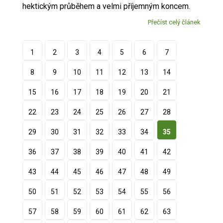
hektickým průběhem a velmi příjemným koncem.
Přečíst celý článek
1
2
3
4
5
6
7
8
9
10
11
12
13
14
15
16
17
18
19
20
21
22
23
24
25
26
27
28
29
30
31
32
33
34
35
36
37
38
39
40
41
42
43
44
45
46
47
48
49
50
51
52
53
54
55
56
57
58
59
60
61
62
63