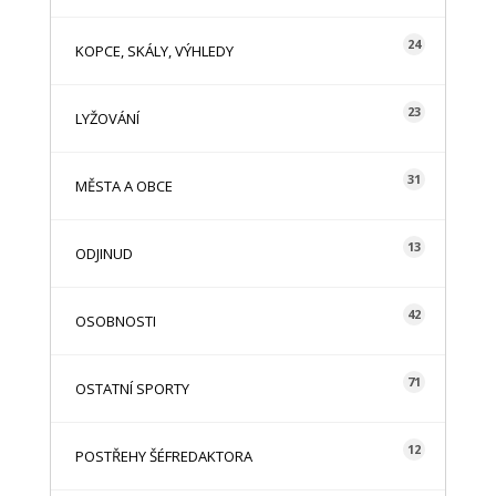
24
KOPCE, SKÁLY, VÝHLEDY
23
LYŽOVÁNÍ
31
MĚSTA A OBCE
13
ODJINUD
42
OSOBNOSTI
71
OSTATNÍ SPORTY
12
POSTŘEHY ŠÉFREDAKTORA