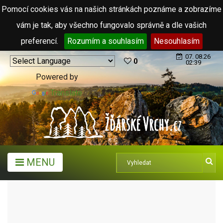
Pomocí cookies vás na našich stránkách poznáme a zobrazíme
vám je tak, aby všechno fungovalo správně a dle vašich
preferencí.
Rozumím a souhlasím
Nesouhlasím
07. 08.26
0
02:39
Powered by
Translate
MENU
ARCHIV ČLÁNKŮ (2006 - 2011)