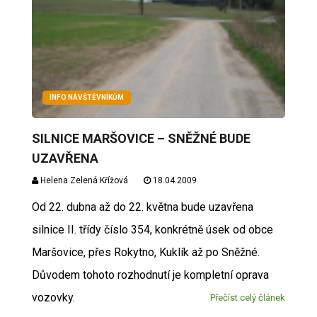
INFO NÁVŠTĚVNÍKŮM
SILNICE MARŠOVICE – SNĚŽNÉ BUDE
UZAVŘENA
Helena Zelená Křížová
18.04.2009
Od 22. dubna až do 22. května bude uzavřena
silnice II. třídy číslo 354, konkrétně úsek od obce
Maršovice, přes Rokytno, Kuklík až po Sněžné.
Důvodem tohoto rozhodnutí je kompletní oprava
vozovky.
Přečíst celý článek