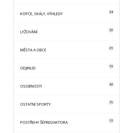
24
KOPCE, SKÁLY, VÝHLEDY
23
LYŽOVÁNÍ
31
MĚSTA A OBCE
13
ODJINUD
42
OSOBNOSTI
71
OSTATNÍ SPORTY
12
POSTŘEHY ŠÉFREDAKTORA