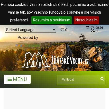
Pomocí cookies vás na našich stránkách poznáme a zobrazíme
vám je tak, aby všechno fungovalo správně a dle vašich
preferencí.
Rozumím a souhlasím
Nesouhlasím
07. 08.26
0
00:14
Powered by
Translate
MENU
ARCHIV ČLÁNKŮ (2006 - 2011)