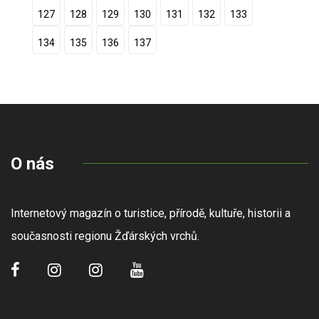
127
128
129
130
131
132
133
134
135
136
137
O nás
Internetový magazín o turistice, přírodě, kultuře, historii a
současnosti regionu Žďárských vrchů.