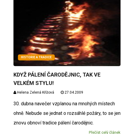
HISTORIE A TRADICE
KDYŽ PÁLENÍ ČARODĚJNIC, TAK VE
VELKÉM STYLU!
Helena Zelená Křížová
27.04.2009
30. dubna navečer vzplanou na mnohých místech
ohně. Nebude se jednat o rozsáhlé požáry, to se jen
znovu obnoví tradice pálení čarodějnic.
Přečíst celý článek