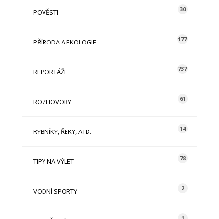
30
POVĚSTI
177
PŘÍRODA A EKOLOGIE
737
REPORTÁŽE
61
ROZHOVORY
14
RYBNÍKY, ŘEKY, ATD.
78
TIPY NA VÝLET
2
VODNÍ SPORTY
1