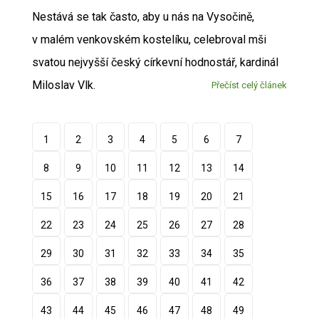
Nestává se tak často, aby u nás na Vysočině,
v malém venkovském kostelíku, celebroval mši
svatou nejvyšší český církevní hodnostář, kardinál
Miloslav Vlk.
Přečíst celý článek
1
2
3
4
5
6
7
8
9
10
11
12
13
14
15
16
17
18
19
20
21
22
23
24
25
26
27
28
29
30
31
32
33
34
35
36
37
38
39
40
41
42
43
44
45
46
47
48
49