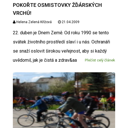
POKOŘTE OSMISTOVKY ŽĎÁRSKÝCH
VRCHŮ!
Helena Zelená Křížová
21.04.2009
22. duben je Dnem Země. Od roku 1990 se tento
svátek životního prostředí slaví i u nás. Ochranáři
se snaží oslovit širokou veřejnost, aby si každý
uvědomil, jak je čistá a zdrav&aa
Přečíst celý článek