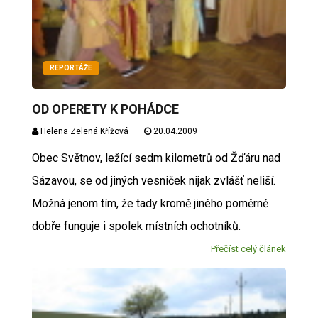
REPORTÁŽE
OD OPERETY K POHÁDCE
Helena Zelená Křížová
20.04.2009
Obec Světnov, ležící sedm kilometrů od Žďáru nad
Sázavou, se od jiných vesniček nijak zvlášť neliší.
Možná jenom tím, že tady kromě jiného poměrně
dobře funguje i spolek místních ochotníků.
Přečíst celý článek