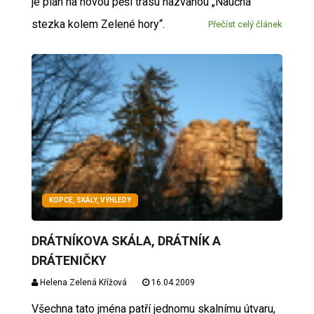
je plán na novou pěší trasu nazvanou „Naučná
stezka kolem Zelené hory“.
Přečíst celý článek
KOPCE, SKÁLY, VÝHLEDY
DRÁTNÍKOVA SKÁLA, DRÁTNÍK A
DRÁTENIČKY
Helena Zelená Křížová
16.04.2009
Všechna tato jména patří jednomu skalnímu útvaru,