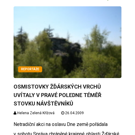
REPORTÁŽE
OSMISTOVKY ŽĎÁRSKÝCH VRCHŮ
UVÍTALY V PRAVÉ POLEDNE TÉMĚŘ
STOVKU NÁVŠTĚVNÍKŮ
Helena Zelená Křížová
26.04.2009
Netradiční akci na oslavu Dne země pořádala
v sobotu Správa chráněné krajinné oblasti Žďárské