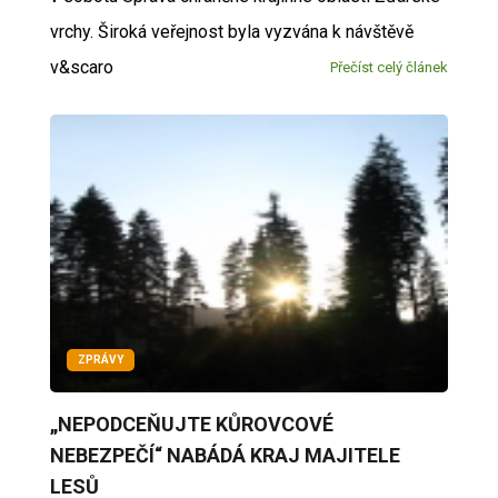
vrchy. Široká veřejnost byla vyzvána k návštěvě
v&scaro
Přečíst celý článek
ZPRÁVY
„NEPODCEŇUJTE KŮROVCOVÉ
NEBEZPEČÍ“ NABÁDÁ KRAJ MAJITELE
LESŮ