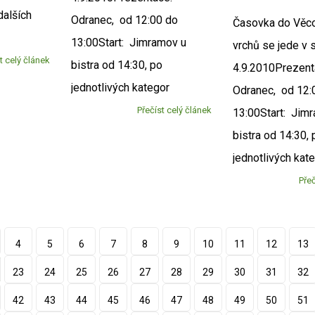
dalších
Odranec, od 12:00 do
Časovka do Věc
.
13:00Start: Jimramov u
vrchů se jede v 
t celý článek
bistra od 14:30, po
4.9.2010Prezent
jednotlivých kategor
Odranec, od 12:
Přečíst celý článek
13:00Start: Jim
bistra od 14:30, 
jednotlivých kat
Přeč
4
5
6
7
8
9
10
11
12
13
23
24
25
26
27
28
29
30
31
32
42
43
44
45
46
47
48
49
50
51