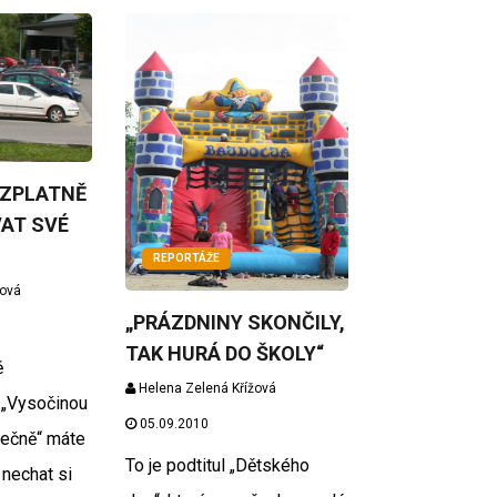
EZPLATNĚ
AT SVÉ
REPORTÁŽE
žová
„PRÁZDNINY SKONČILY,
TAK HURÁ DO ŠKOLY“
ě
Helena Zelená Křížová
 „Vysočinou
05.09.2010
pečně“ máte
To je podtitul „Dětského
 nechat si