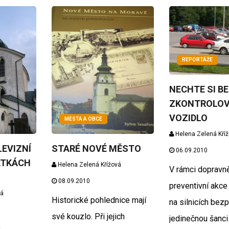
REPORTÁŽE
NECHTE SI B
ZKONTROLOV
VOZIDLO
MĚSTA A OBCE
Helena Zelená Kří
LEVIZNÍ
STARÉ NOVÉ MĚSTO
06.09.2010
ÁTKÁCH
Helena Zelená Křížová
V rámci dopravn
08.09.2010
preventivní akce
vá
Historické pohlednice mají
na silnicích bez
své kouzlo. Při jejich
jedinečnou šanci
á