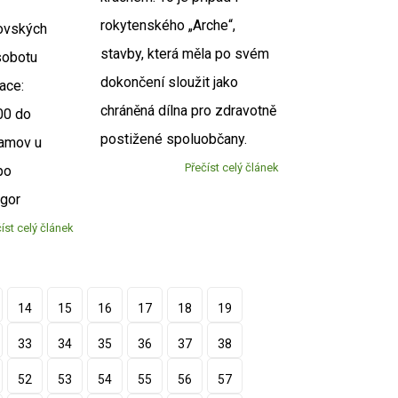
rokytenského „Arche“,
ovských
stavby, která měla po svém
sobotu
dokončení sloužit jako
ace:
chráněná dílna pro zdravotně
00 do
postižené spoluobčany.
ramov u
Přečíst celý článek
po
egor
íst celý článek
14
15
16
17
18
19
33
34
35
36
37
38
52
53
54
55
56
57