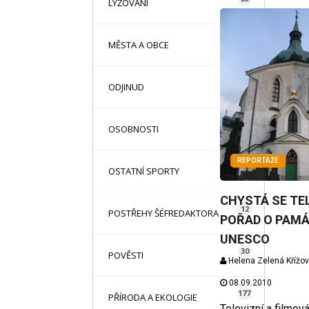
LYŽOVÁNÍ
31
MĚSTA A OBCE
13
ODJINUD
42
OSOBNOSTI
REPORTÁŽE
71
OSTATNÍ SPORTY
CHYSTÁ SE TE
12
POSTŘEHY ŠÉFREDAKTORA
POŘAD O PAM
UNESCO
30
POVĚSTI
Helena Zelená Křížo
08.09.2010
177
PŘÍRODA A EKOLOGIE
Televizní a filmov