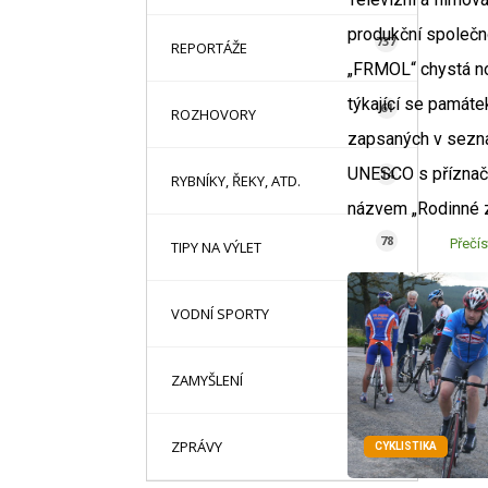
produkční společn
737
REPORTÁŽE
„FRMOL“ chystá n
týkající se památe
61
ROZHOVORY
zapsaných v sez
UNESCO s přízna
14
RYBNÍKY, ŘEKY, ATD.
názvem „Rodinné z
78
Přečís
TIPY NA VÝLET
2
VODNÍ SPORTY
1
ZAMYŠLENÍ
85
ZPRÁVY
CYKLISTIKA