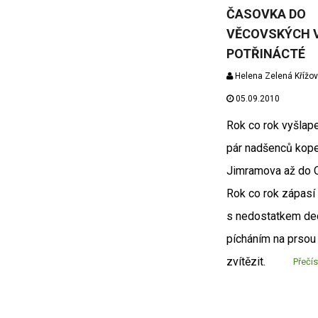
ČASOVKA DO
VĚCOVSKÝCH 
POTŘINÁCTÉ
Helena Zelená Křížo
05.09.2010
Rok co rok vyšlape
pár nadšenců kop
Jimramova až do 
Rok co rok zápasí
s nedostatkem de
pícháním na prsou
zvítězit.
Přečís