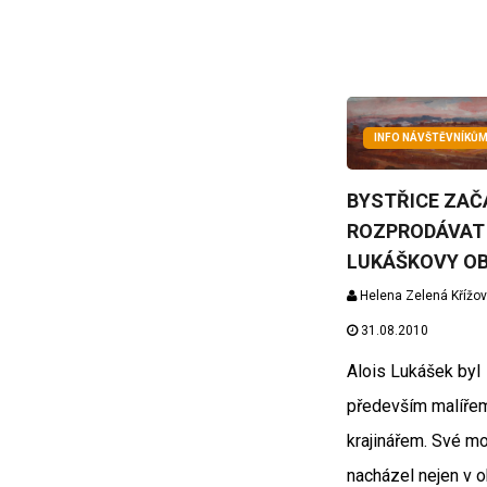
INFO NÁVŠTĚVNÍKŮ
BYSTŘICE ZAČ
ROZPRODÁVAT
LUKÁŠKOVY O
Helena Zelená Křížo
31.08.2010
Alois Lukášek byl
především malíře
krajinářem. Své mo
nacházel nejen v o