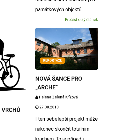
památkových objektů.
Přečíst celý článek
REPORTÁŽE
NOVÁ ŠANCE PRO
„ARCHE“
Helena Zelená Křížová
27.08.2010
 VRCHŮ
I ten sebelepší projekt může
nakonec skončit totálním
krachem. To je případ i