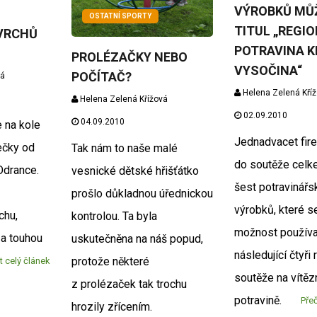
VÝROBKŮ MŮŽ
OSTATNÍ SPORTY
TITUL „REGI
VRCHŮ
POTRAVINA K
PROLÉZAČKY NEBO
VYSOČINA“
POČÍTAČ?
vá
Helena Zelená Kří
Helena Zelená Křížová
02.09.2010
04.09.2010
 na kole
Jednadvacet fire
ečky od
Tak nám to naše malé
do soutěže celk
Odrance.
vesnické dětské hřišťátko
šest potravinářs
prošlo důkladnou úřednickou
výrobků, které s
chu,
kontrolou. Ta byla
možnost používa
 a touhou
uskutečněna na náš popud,
následující čtyři
protože některé
t celý článek
soutěže na vítěz
z prolézaček tak trochu
potravině.
Přeč
hrozily zřícením.