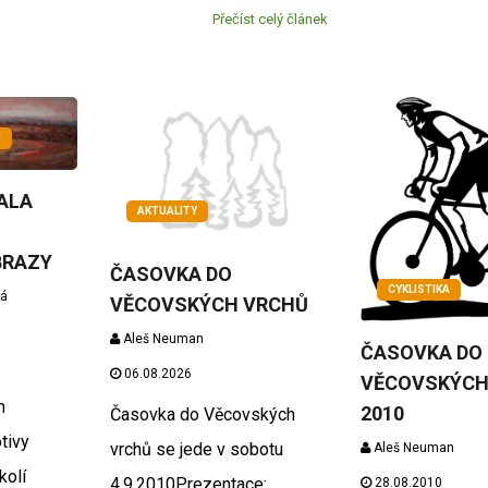
Přečíst celý článek
M
ALA
AKTUALITY
BRAZY
ČASOVKA DO
CYKLISTIKA
vá
VĚCOVSKÝCH VRCHŮ
Aleš Neuman
ČASOVKA DO
06.08.2026
VĚCOVSKÝCH
m
2010
Časovka do Věcovských
tivy
vrchů se jede v sobotu
Aleš Neuman
kolí
4.9.2010Prezentace:
28.08.2010