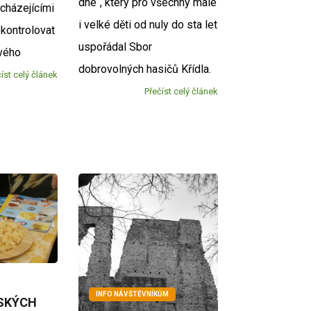
dne“, který pro všechny malé
cházejícími
i velké děti od nuly do sta let
kontrolovat
uspořádal Sbor
svého
dobrovolných hasičů Křídla.
íst celý článek
Přečíst celý článek
INFO NÁVŠTĚVNÍKŮM
SKÝCH