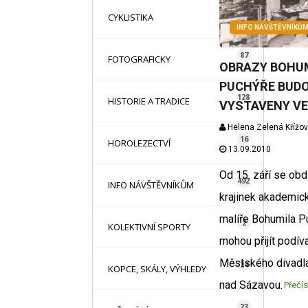
16
CYKLISTIKA
INFO NÁVŠTĚVNÍKŮ
87
FOTOGRAFICKY
OBRAZY BOHU
PUCHÝŘE BUD
128
HISTORIE A TRADICE
VYSTAVENY VE
Helena Zelená Křížo
16
HOROLEZECTVÍ
13.09.2010
Od 15. září se obd
492
INFO NÁVŠTĚVNÍKŮM
krajinek akademic
malíře Bohumila P
2
KOLEKTIVNÍ SPORTY
mohou přijít podív
Městského divadl
24
KOPCE, SKÁLY, VÝHLEDY
nad Sázavou.
Přečís
23