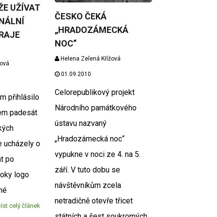
E UŽÍVAT
ČESKO ČEKÁ
ONÁLNÍ
„HRADOZÁMECKÁ
RAJE
NOC“
Helena Zelená Křížová
žová
01.09.2010
Celorepublikový projekt
m přihlásilo
Národního památkového
em padesát
ústavu nazvaný
kých
„Hradozámecká noc“
e ucházely o
vypukne v noci ze 4. na 5.
t po
září. V tuto dobu se
 roky logo
návštěvníkům zcela
né
netradičně otevře třicet
íst celý článek
státních a šest soukromých