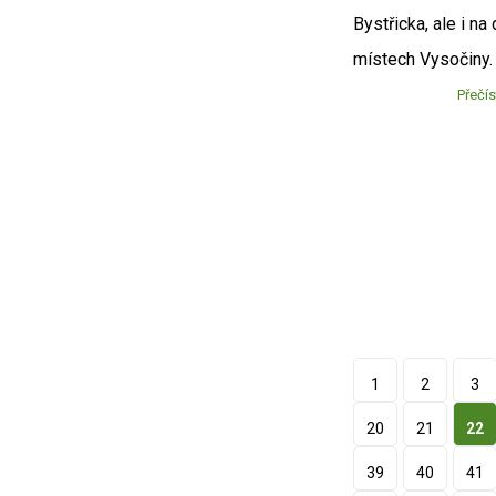
Bystřicka, ale i na 
místech Vysočiny
Přečís
1
2
3
20
21
22
39
40
41