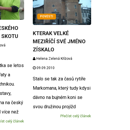
POVĚSTI
ESKÉHO
KTERAK VELKÉ
 SKOTU
MEZIŘÍČÍ SVÉ JMÉNO
žová
ZÍSKALO
Helena Zelená Křížová
tka se letos
09.09.2010
řaty a
Stalo se tak za časů rytíře
hnikou.
Markomana, který tudy kdysi
stavy,
dávno na bujném koni se
na na český
svou družinou projížd
l více než
Přečíst celý článek
íst celý článek