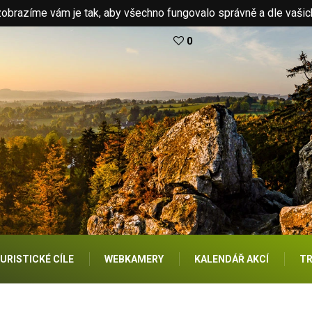
brazíme vám je tak, aby všechno fungovalo správně a dle vašic
0
URISTICKÉ CÍLE
WEBKAMERY
KALENDÁŘ AKCÍ
TR