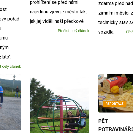
prohlížení se před námi
zdarma před nad
ost
najednou zjevuje město tak,
zimními měsíci z
ový pořad
jak jej viděli naši předkové.
technický stav 
k
Přečíst celý článek
vozidla.
Přeč
namu
čným
lato“.
t celý článek
REPORTÁŽE
PĚT
POTRAVINÁŘ