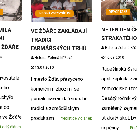
REPORTÁŽE
M
INFO NÁVŠTĚVNÍKŮM
NEJEN DEN Č
MILA
VE ŽĎÁŘE ZAKLÁDAJÍ
STRAKATÉHO
OU
TRADICI
 ŽĎÁŘE
FARMÁŘSKÝCH TRHŮ
Helena Zelená Kří
vá
10.09.2010
Helena Zelená Křížová
13.09.2010
Radešínská Svra
ivovatelé
opět zaplnila zví
I město Žďár, přesyceno
kého
zemědělskou tec
komerčním zbožím, se
uchýře
Desátý ročník vý
pomalu navrací k řemeslné
at do
zaměřený zejmé
tradici a zemědělským
a ve Žďáře
strakatý skot, by
produktům.
Přečíst celý článek
t celý článek
úspěšný.
Přeč