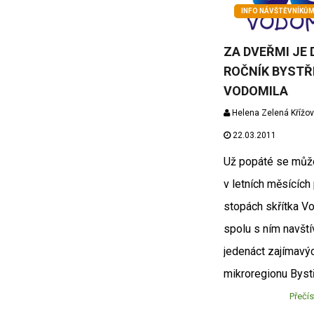
INFO NÁVŠTĚVNÍKŮ
ZA DVEŘMI JE 
ROČNÍK BYSTŘ
VODOMILA
Helena Zelená Křížo
22.03.2011
Už popáté se můž
v letních měsících 
stopách skřítka V
spolu s ním navštív
jedenáct zajímavýc
mikroregionu Bystř
Přečís