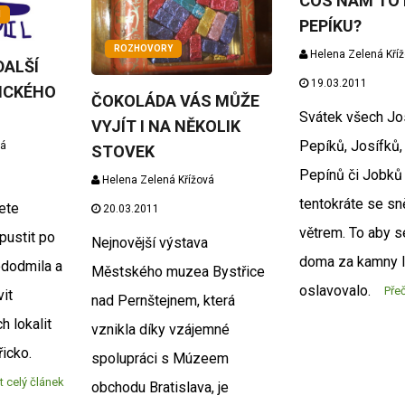
COS NÁM TO 
M
PEPÍKU?
ROZHOVORY
Helena Zelená Kří
DALŠÍ
19.03.2011
ICKÉHO
ČOKOLÁDA VÁS MŮŽE
Svátek všech Jo
VYJÍT I NA NĚKOLIK
Pepíků, Josífků,
vá
STOVEK
Pepínů či Jobků
Helena Zelená Křížová
tentokráte se s
ete
20.03.2011
větrem. To aby s
pustit po
Nejnovější výstava
doma za kamny 
ododmila a
Městského muzea Bystřice
oslavovalo.
Přeč
it
nad Pernštejnem, která
h lokalit
vznikla díky vzájemné
icko.
spolupráci s Múzeem
t celý článek
obchodu Bratislava, je