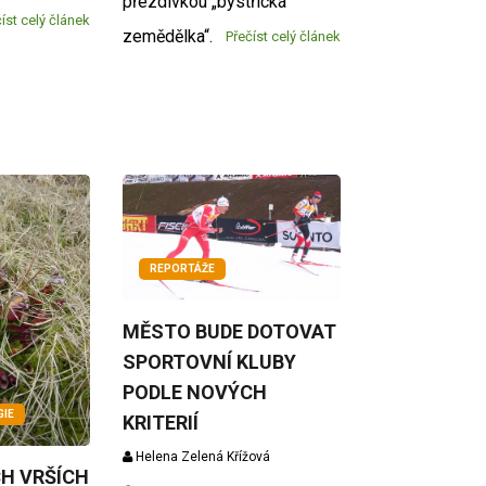
přezdívkou „bystřická
íst celý článek
zemědělka“.
Přečíst celý článek
REPORTÁŽE
MĚSTO BUDE DOTOVAT
SPORTOVNÍ KLUBY
PODLE NOVÝCH
GIE
KRITERIÍ
Helena Zelená Křížová
H VRŠÍCH