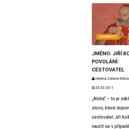
OSOBNOSTI
JMÉNO: JIŘÍ K
POVOLÁNÍ:
CESTOVATEL
Helena Zelená Křížo
25.03.2011
„Aloha“ – to je zák
slovo, které dopor
cestovatel Jiří Ko
naučit se v případ