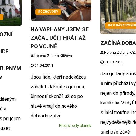
ROZHOVORY
M
INFO NÁVŠTĚVNÍ
NA VARHANY JSEM SE
OZNÍ
ZAČAL UČIT HRÁT AŽ
ZAČÍNÁ DOBA
PO VOJNĚ
UDE
Helena Zelená Kří
Helena Zelená Křížová
31.03.2011
01.04.2011
TUPNÝM
Jaro je tady a ru
Jsou lidé, kteří nedokážou
vá
s ním přichází vý
zahálet. Jakmile s jednou
nejen do přírody,
činností skončí, už se po
adšeným
kamkoliv. Vždyť 
hlavě vrhají do nového
ů a
silnici troufne i t
dobrodružství.
 při jejich
nejvyděšenější ři
Přečíst celý článek
muset
sněhové závě