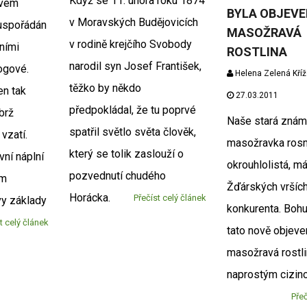
Když se 11. února roku 1874
ovém
BYLA OBJEV
v Moravských Budějovicích
uspořádán
MASOŽRAVÁ
v rodině krejčího Svobody
vními
ROSTLINA
narodil syn Josef František,
ogové.
Helena Zelená Kří
těžko by někdo
en tak
27.03.2011
předpokládal, že tu poprvé
ýbrž
Naše stará znám
spatřil světlo světa člověk,
vzatí.
masožravka rosn
který se tolik zaslouží o
vní náplní
okrouhlolistá, m
pozvednutí chudého
ým
Žďárských vrších
Horácka.
Přečíst celý článek
y základy
konkurenta. Bohu
t celý článek
tato nově objeve
masožravá rostli
naprostým cizin
Přeč