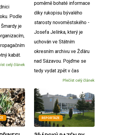
poměrně bohaté informace
dnici
díky rukopisu bývalého
oku. Podle
starosty novoměstského -
 Šmardy je
Josefa Jelínka, který je
organizacím,
uchován ve Státním
propagačním
okresním archivu ve Žďáru
tný kabát.
nad Sázavou. Pojďme se
íst celý článek
tedy vydat zpět v čas
Přečíst celý článek
CE
REPORTÁŽE