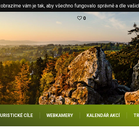
brazíme vám je tak, aby všechno fungovalo správně a dle vašic
0
URISTICKÉ CÍLE
WEBKAMERY
KALENDÁŘ AKCÍ
TR