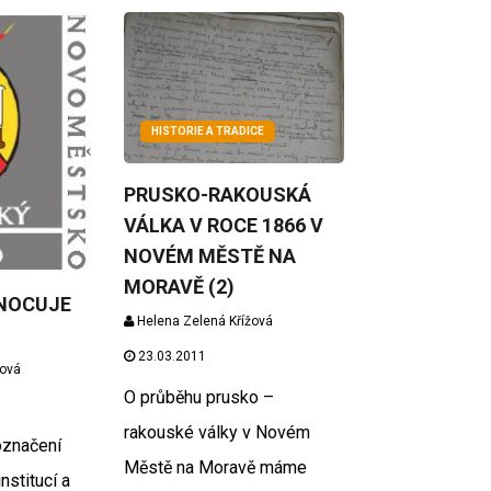
HISTORIE A TRADICE
PRUSKO-RAKOUSKÁ
VÁLKA V ROCE 1866 V
NOVÉM MĚSTĚ NA
MORAVĚ (2)
NOCUJE
Helena Zelená Křížová
23.03.2011
žová
O průběhu prusko –
rakouské války v Novém
označení
Městě na Moravě máme
stitucí a