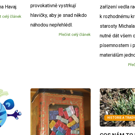
provokativně vystrkují
na Havaj.
zařízení vedla ra
hlavičky, aby je snad někdo
k rozhodnému kr
t celý článek
náhodou nepřehlédl.
starosty Michala
Přečíst celý článek
nutné dát všem 
písemnostem i 
materiálům jedno
Přeč
HISTORIE A TRADI