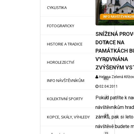
16
CYKLISTIKA
INFO NÁVŠTĚVNÍKŮ
87
FOTOGRAFICKY
SNÍŽENÁ PROV
DOTACE NA
128
HISTORIE A TRADICE
PAMÁTKÁCH B
VYROVNÁNA
16
HOROLEZECTVÍ
ZVÝŠENÝM VS
Helena Zelená Křížo
492
INFO NÁVŠTĚVNÍKŮM
02.04.2011
2
Pokud patříte k n
KOLEKTIVNÍ SPORTY
návštěvníkům hrad
24
zámků, pak si letos
KOPCE, SKÁLY, VÝHLEDY
návštěvě budete 
23