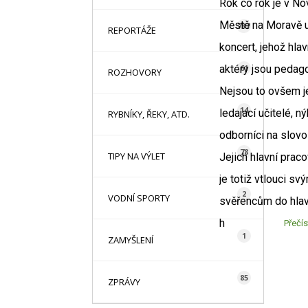
Rok co rok je v N
Městě na Moravě 
737
REPORTÁŽE
koncert, jehož hla
aktéry jsou pedag
61
ROZHOVORY
Nejsou to ovšem j
14
ledajací učitelé, n
RYBNÍKY, ŘEKY, ATD.
odborníci na slovo 
78
TIPY NA VÝLET
Jejich hlavní praco
je totiž vtlouci sv
2
VODNÍ SPORTY
svěřencům do hlav
h
Přečís
1
ZAMYŠLENÍ
85
ZPRÁVY