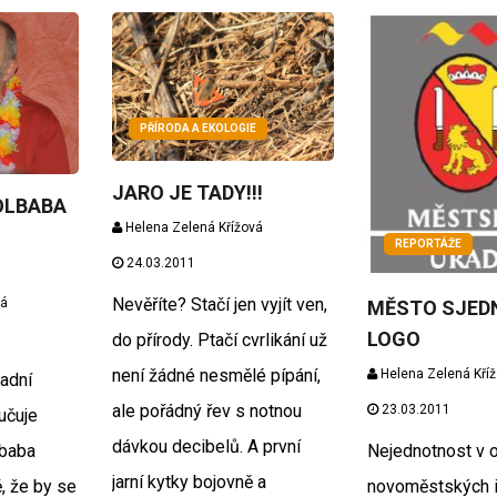
PŘÍRODA A EKOLOGIE
JARO JE TADY!!!
OLBABA
Helena Zelená Křížová
REPORTÁŽE
24.03.2011
Nevěříte? Stačí jen vyjít ven,
vá
MĚSTO SJED
LOGO
do přírody. Ptačí cvrlikání už
není žádné nesmělé pípání,
Helena Zelená Kří
ladní
ale pořádný řev s notnou
23.03.2011
učuje
dávkou decibelů. A první
lbaba
Nejednotnost v 
jarní kytky bojovně a
ě, že by se
novoměstských in