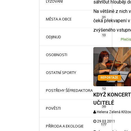
LYŽOVÁNÍ
sáhnout hlouběji d
Na většině z nich v
31
MĚSTA A OBCE
čeká překvapení 
zvýšeného vstup
13
ODJINUD
Přečís
42
OSOBNOSTI
71
OSTATNÍ SPORTY
REPORTÁŽE
12
POSTŘEHY ŠÉFREDAKTORA
KDYŽ KONCERT
UČITELÉ
30
POVĚSTI
Helena Zelená Křížo
29.03.2011
177
PŘÍRODA A EKOLOGIE