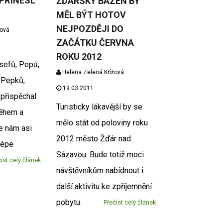
PŘINESL
ŽĎÁRSKÝ BAZÉN BY
MĚL BÝT HOTOV
NEJPOZDĚJI DO
žová
ZAČÁTKU ČERVNA
ROKU 2012
sefů, Pepů,
Helena Zelená Křížová
 Pepků,
19.03.2011
 přispěchal
Turisticky lákavější by se
něhem a
mělo stát od poloviny roku
e nám asi
2012 město Žďár nad
lépe
Sázavou. Bude totiž moci
íst celý článek
návštěvníkům nabídnout i
další aktivitu ke zpříjemnění
pobytu.
Přečíst celý článek