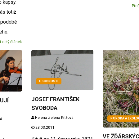
o kapsy.
Přeč
ás totiž
v podobě
ného.
t celý článek
OSOBNOSTI
JOSEF FRANTIŠEK
UJÍ
SVOBODA
Helena Zelená Křížová
vá
PŘÍRODA A EKOLO
28.03.2011
VE ŽĎÁRSKÝC