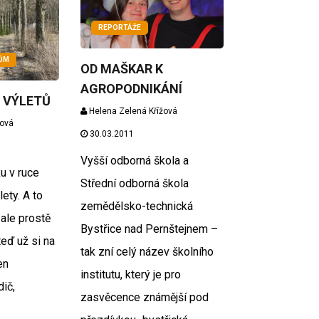
REPORTÁŽE
KŮM
OD MAŠKAR K
AGROPODNIKÁNÍ
 VÝLETŮ
Helena Zelená Křížová
žová
30.03.2011
Vyšší odborná škola a
ku v ruce
Střední odborná škola
lety. A to
zemědělsko-technická
 ale prostě
Bystřice nad Pernštejnem –
teď už si na
tak zní celý název školního
en
institutu, který je pro
dič,
zasvěcence známější pod