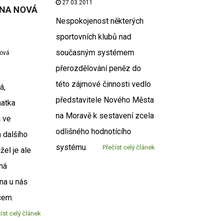
27.03.2011
ENA NOVÁ
Nespokojenost některých
sportovních klubů nad
současným systémem
žová
přerozdělování peněz do
této zájmové činnosti vedlo
á,
představitele Nového Města
atka
na Moravě k sestavení zcela
á ve
odlišného hodnotícího
 dalšího
systému.
Přečíst celý článek
žel je ale
ná
na u nás
cem.
íst celý článek