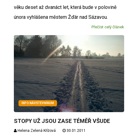
věku deset až dvanáct let, která bude v polovině
února vyhlášena městem Žďár nad Sázavou.
Přečíst celý článek
INFO NÁVŠTĚVNÍKŮM
STOPY UŽ JSOU ZASE TÉMĚŘ VŠUDE
Helena Zelená Křížová
30.01.2011