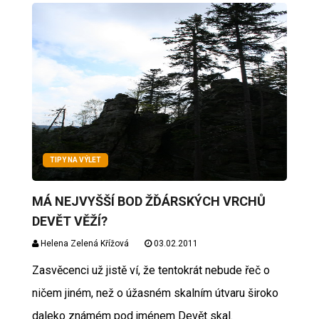
TIPY NA VÝLET
MÁ NEJVYŠŠÍ BOD ŽĎÁRSKÝCH VRCHŮ
DEVĚT VĚŽÍ?
Helena Zelená Křížová
03.02.2011
Zasvěcenci už jistě ví, že tentokrát nebude řeč o
ničem jiném, než o úžasném skalním útvaru široko
daleko známém pod jménem Devět skal.