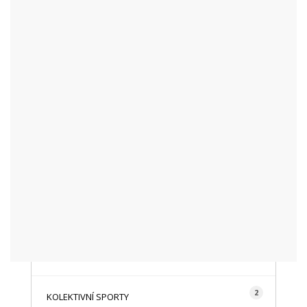
KATEGORIE
48
AKTUALITY
16
CYKLISTIKA
87
FOTOGRAFICKY
128
HISTORIE A TRADICE
16
HOROLEZECTVÍ
492
INFO NÁVŠTĚVNÍKŮM
2
KOLEKTIVNÍ SPORTY