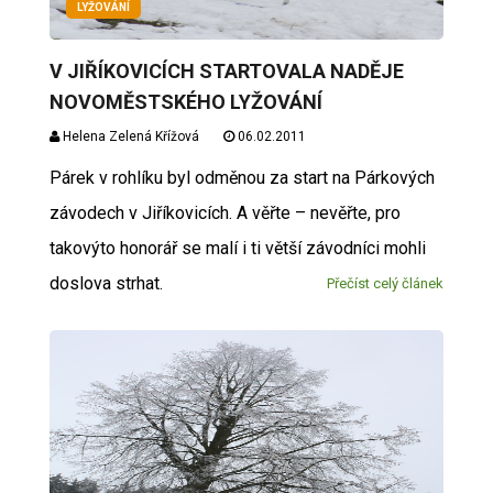
LYŽOVÁNÍ
V JIŘÍKOVICÍCH STARTOVALA NADĚJE
NOVOMĚSTSKÉHO LYŽOVÁNÍ
Helena Zelená Křížová
06.02.2011
Párek v rohlíku byl odměnou za start na Párkových
závodech v Jiříkovicích. A věřte – nevěřte, pro
takovýto honorář se malí i ti větší závodníci mohli
doslova strhat.
Přečíst celý článek