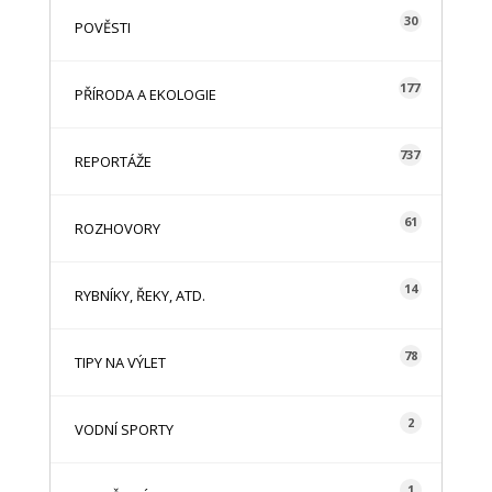
30
POVĚSTI
177
PŘÍRODA A EKOLOGIE
737
REPORTÁŽE
61
ROZHOVORY
14
RYBNÍKY, ŘEKY, ATD.
78
TIPY NA VÝLET
2
VODNÍ SPORTY
1