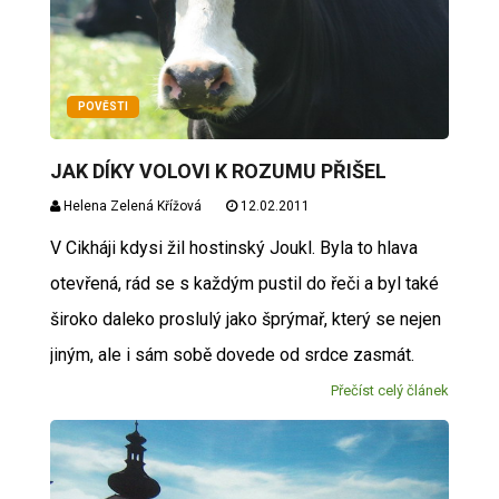
POVĚSTI
JAK DÍKY VOLOVI K ROZUMU PŘIŠEL
Helena Zelená Křížová
12.02.2011
V Cikháji kdysi žil hostinský Joukl. Byla to hlava
otevřená, rád se s každým pustil do řeči a byl také
široko daleko proslulý jako šprýmař, který se nejen
jiným, ale i sám sobě dovede od srdce zasmát.
Přečíst celý článek