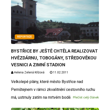
REPORTÁŽE
BYSTŘICE BY JEŠTĚ CHTĚLA REALIZOVAT
HVĚZDÁRNU, TOBOGÁNY, STŘEDOVĚKOU
VESNICI A ZIMNÍ STADION
Helena Zelená Křížová
11.02.2011
Velkolepé plány, které město Bystřice nad
Pernštejnem v rámci zkvalitnění cestovního ruchu
má, ustrnuly zatím na mrtvém bodě.
Přečíst celý článek