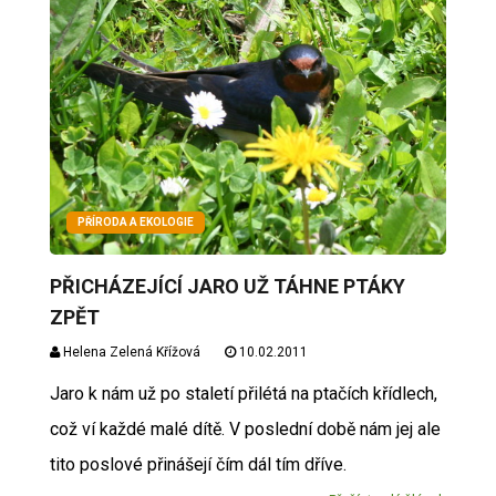
PŘÍRODA A EKOLOGIE
PŘICHÁZEJÍCÍ JARO UŽ TÁHNE PTÁKY
ZPĚT
Helena Zelená Křížová
10.02.2011
Jaro k nám už po staletí přilétá na ptačích křídlech,
což ví každé malé dítě. V poslední době nám jej ale
tito poslové přinášejí čím dál tím dříve.