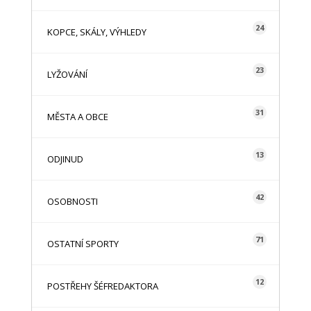
24
KOPCE, SKÁLY, VÝHLEDY
23
LYŽOVÁNÍ
31
MĚSTA A OBCE
13
ODJINUD
42
OSOBNOSTI
71
OSTATNÍ SPORTY
12
POSTŘEHY ŠÉFREDAKTORA