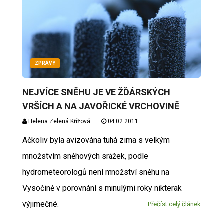
ZPRÁVY
NEJVÍCE SNĚHU JE VE ŽĎÁRSKÝCH
VRŠÍCH A NA JAVOŘICKÉ VRCHOVINĚ
Helena Zelená Křížová
04.02.2011
Ačkoliv byla avizována tuhá zima s velkým
množstvím sněhových srážek, podle
hydrometeorologů není množství sněhu na
Vysočině v porovnání s minulými roky nikterak
výjimečné.
Přečíst celý článek