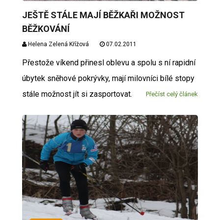
JEŠTĚ STÁLE MAJÍ BĚŽKAŘI MOŽNOST
BĚŽKOVÁNÍ
Helena Zelená Křížová
07.02.2011
Přestože víkend přinesl oblevu a spolu s ní rapidní
úbytek sněhové pokrývky, mají milovníci bílé stopy
stále možnost jít si zasportovat.
Přečíst celý článek