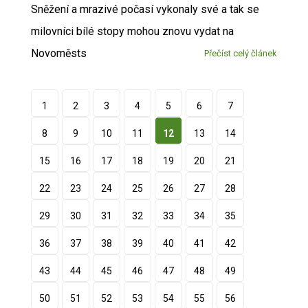
Sněžení a mrazivé počasí vykonaly své a tak se
milovníci bílé stopy mohou znovu vydat na
Novoměsts
Přečíst celý článek
1
2
3
4
5
6
7
8
9
10
11
12
13
14
15
16
17
18
19
20
21
22
23
24
25
26
27
28
29
30
31
32
33
34
35
36
37
38
39
40
41
42
43
44
45
46
47
48
49
50
51
52
53
54
55
56