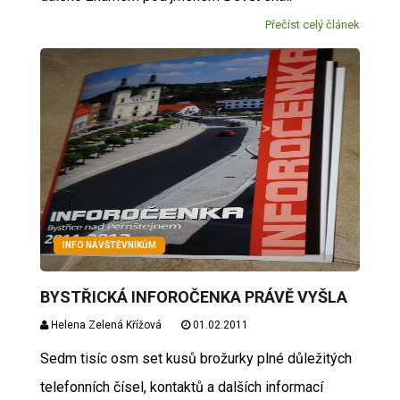
Přečíst celý článek
INFO NÁVŠTĚVNÍKŮM
BYSTŘICKÁ INFOROČENKA PRÁVĚ VYŠLA
Helena Zelená Křížová
01.02.2011
Sedm tisíc osm set kusů brožurky plné důležitých
telefonních čísel, kontaktů a dalších informací