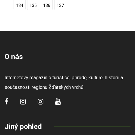
134
135
136
137
O nás
Internetový magazín o turistice, přírodě, kultuře, historii a
současnosti regionu Žďárských vrchů.
Jiný pohled