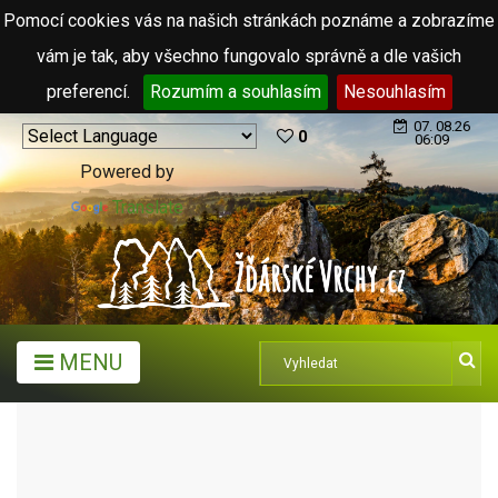
Pomocí cookies vás na našich stránkách poznáme a zobrazíme
vám je tak, aby všechno fungovalo správně a dle vašich
preferencí.
Rozumím a souhlasím
Nesouhlasím
07. 08.26
0
06:09
Powered by
Translate
MENU
ARCHIV ČLÁNKŮ (2006 - 2011)