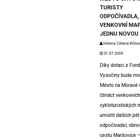
TURISTY
ODPOČÍVADLA,
VENKOVNÍ MAP
JEDNU NOVOU
Helena Zelená Křížo
31.07.2009
Díky dotaci z Fon
Vysočiny bude mo
Město na Moravě 
čtrnáct venkovních
cykloturistických 
umístit dalších pět
odpočívadel, obnov
cestu Maršovice 