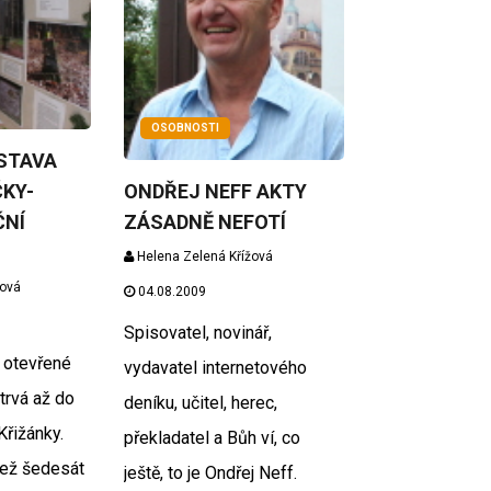
OSOBNOSTI
STAVA
ONDŘEJ NEFF AKTY
KY-
ZÁSADNĚ NEFOTÍ
ČNÍ
Helena Zelená Křížová
žová
04.08.2009
Spisovatel, novinář,
 otevřené
vydavatel internetového
trvá až do
deníku, učitel, herec,
Křižánky.
překladatel a Bůh ví, co
než šedesát
ještě, to je Ondřej Neff.