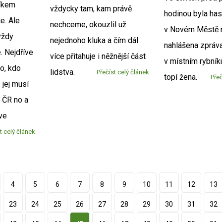
íkem
vždycky tam, kam právě
hodinou byla ha
e. Ale
nechceme, okouzlil už
v Novém Městě 
 vždy
nejednoho kluka a čím dál
nahlášena zpráva
. Nejdříve
více přitahuje i něžnější část
v místním rybník
ho, kdo
lidstva.
Přečíst celý článek
topí žena.
Přeč
 jej musí
 ČR no a
ve
t celý článek
4
5
6
7
8
9
10
11
12
13
23
24
25
26
27
28
29
30
31
32