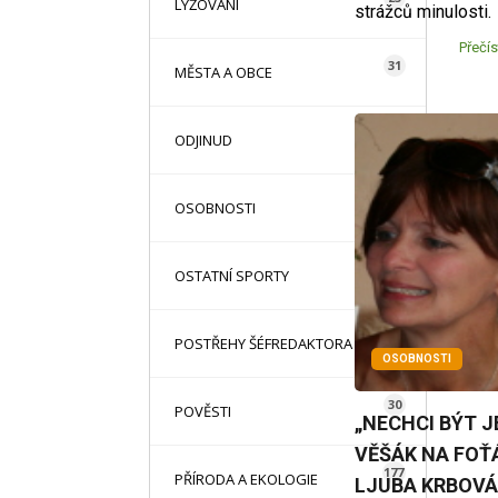
LYŽOVÁNÍ
strážců minulosti.
Přečís
31
MĚSTA A OBCE
13
ODJINUD
42
OSOBNOSTI
71
OSTATNÍ SPORTY
12
POSTŘEHY ŠÉFREDAKTORA
OSOBNOSTI
30
POVĚSTI
„NECHCI BÝT J
VĚŠÁK NA FOŤÁ
177
PŘÍRODA A EKOLOGIE
LJUBA KRBOVÁ