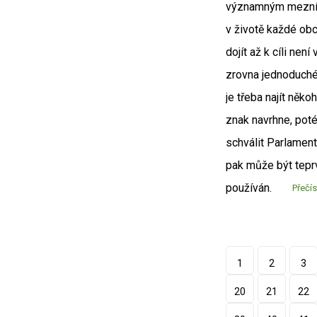
významným mezn
v životě každé obc
dojít až k cíli není
zrovna jednoduché
je třeba najít něko
znak navrhne, poté
schválit Parlament
pak může být tepr
používán.
Přečís
1
2
3
20
21
22