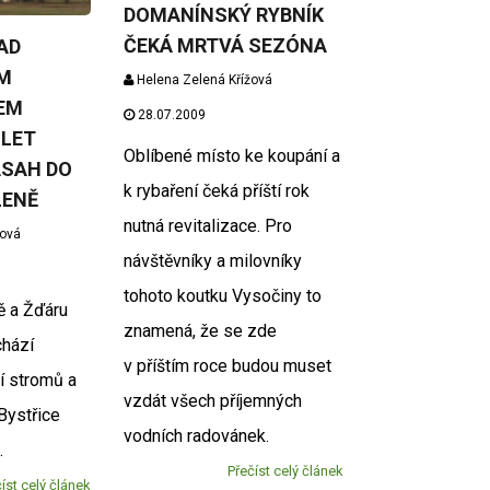
DOMANÍNSKÝ RYBNÍK
ČEKÁ MRTVÁ SEZÓNA
AD
M
Helena Zelená Křížová
EM
28.07.2009
 LET
Oblíbené místo ke koupání a
ÁSAH DO
k rybaření čeká příští rok
LENĚ
nutná revitalizace. Pro
žová
návštěvníky a milovníky
tohoto koutku Vysočiny to
 a Žďáru
znamená, že se zde
chází
v příštím roce budou muset
í stromů a
vzdát všech příjemných
Bystřice
vodních radovánek.
.
Přečíst celý článek
íst celý článek