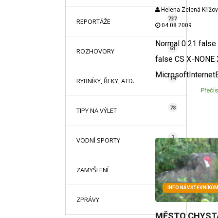
Helena Zelená Křížo
737
REPORTÁŽE
04.08.2009
Normal 0 21 false 
61
ROZHOVORY
false CS X-NONE
MicrosoftInternet
14
RYBNÍKY, ŘEKY, ATD.
Přečís
78
TIPY NA VÝLET
2
VODNÍ SPORTY
1
ZAMYŠLENÍ
INFO NÁVŠTĚVNÍKŮ
85
ZPRÁVY
MĚSTO CHYST