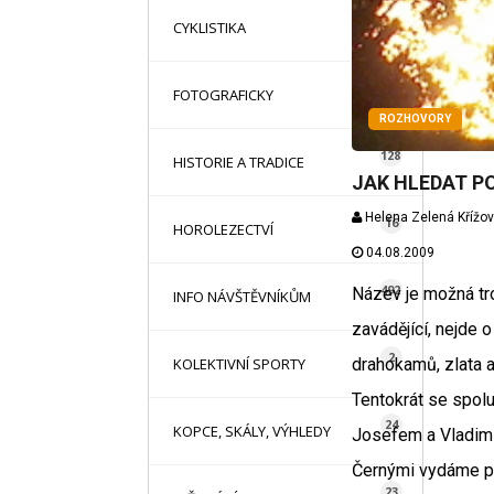
16
CYKLISTIKA
87
FOTOGRAFICKY
ROZHOVORY
128
HISTORIE A TRADICE
JAK HLEDAT P
Helena Zelená Křížo
16
HOROLEZECTVÍ
04.08.2009
492
Název je možná tr
INFO NÁVŠTĚVNÍKŮM
zavádějící, nejde o
2
drahokamů, zlata a
KOLEKTIVNÍ SPORTY
Tentokrát se spolu
24
KOPCE, SKÁLY, VÝHLEDY
Josefem a Vladim
Černými vydáme p
23