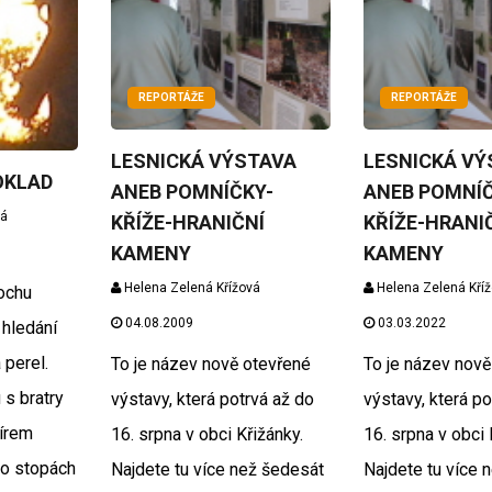
REPORTÁŽE
REPORTÁŽE
LESNICKÁ VÝSTAVA
LESNICKÁ VÝ
OKLAD
ANEB POMNÍČKY-
ANEB POMNÍČ
vá
KŘÍŽE-HRANIČNÍ
KŘÍŽE-HRANI
KAMENY
KAMENY
Helena Zelená Křížová
Helena Zelená Kří
ochu
04.08.2009
03.03.2022
 hledání
 perel.
To je název nově otevřené
To je název nově
 s bratry
výstavy, která potrvá až do
výstavy, která po
írem
16. srpna v obci Křižánky.
16. srpna v obci 
o stopách
Najdete tu více než šedesát
Najdete tu více 