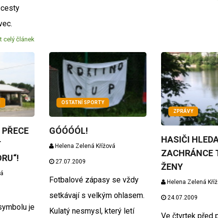
 cesty
vec.
t celý článek
M
OSTATNÍ SPORTY
ZPRÁVY
 PŘECE
GÓÓÓÓL!
HASIČI HLEDA
T
Helena Zelená Křížová
ZACHRÁNCE 
RU“!
27.07.2009
ŽENY
vá
Fotbalové zápasy se vždy
Helena Zelená Kří
setkávají s velkým ohlasem.
24.07.2009
symbolu je
Kulatý nesmysl, který letí
Ve čtvrtek před 