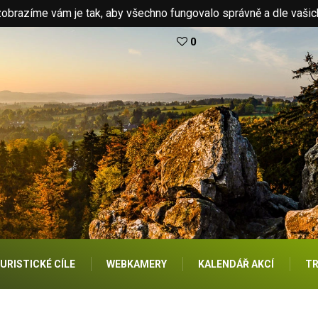
brazíme vám je tak, aby všechno fungovalo správně a dle vašic
0
URISTICKÉ CÍLE
WEBKAMERY
KALENDÁŘ AKCÍ
TR