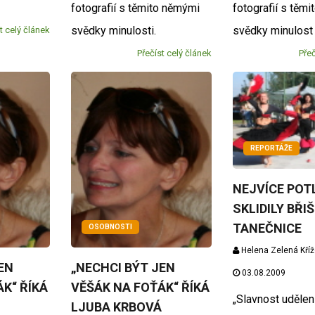
fotografií s těmito němými
fotografií s těm
svědky minulosti.
svědky minulost
t celý článek
Přečíst celý článek
Přeč
REPORTÁŽE
NEJVÍCE POT
SKLIDILY BŘIŠ
TANEČNICE
OSOBNOSTI
Helena Zelená Kří
EN
„NECHCI BÝT JEN
03.08.2009
K“ ŘÍKÁ
VĚŠÁK NA FOŤÁK“ ŘÍKÁ
„Slavnost udělen
LJUBA KRBOVÁ