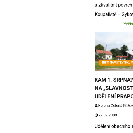
a zkvalitnit povrch
Koupaliště – Syko
Přečís
INFO NÁVŠTĚVNÍKŮ
KAM 1. SRPNA?
NA „SLAVNOS
UDĚLENÍ PRAPO
Helena Zelená Křížo
27.07.2009
Udělení obecního 