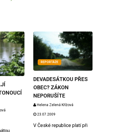
REPORTÁŽE
DEVADESÁTKOU PŘES
JÍ
OBEC? ZÁKON
TONOUCÍ
NEPORUŠÍTE
Helena Zelená Křížová
žová
23.07.2009
V České republice platí při
pátou