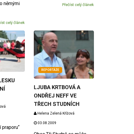
ito němými
Přečíst celý článek
íst celý článek
REPORTÁŽE
LESKU
LJUBA KRTBOVÁ A
NÍ
ONDŘEJ NEFF VE
TŘECH STUDNÍCH
žová
Helena Zelená Křížová
03.08.2009
í praporu“