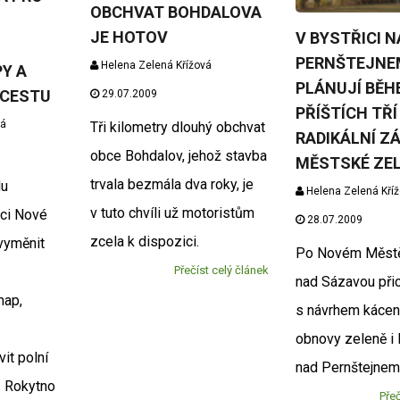
OBCHVAT BOHDALOVA
JE HOTOV
V BYSTŘICI N
PERNŠTEJNE
Helena Zelená Křížová
Y A
PLÁNUJÍ BĚH
 CESTU
29.07.2009
PŘÍŠTÍCH TŘÍ
vá
Tři kilometry dlouhý obchvat
RADIKÁLNÍ Z
obce Bohdalov, jehož stavba
MĚSTSKÉ ZE
trvala bezmála dva roky, je
du
Helena Zelená Kří
v tuto chvíli už motoristům
ci Nové
28.07.2009
zcela k dispozici.
vyměnit
Po Novém Městě
Přečíst celý článek
nad Sázavou při
map,
s návrhem kácen
obnovy zeleně i 
it polní
nad Pernštejnem
– Rokytno
Přeč