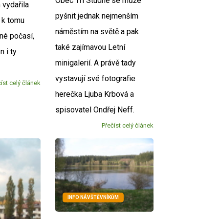
Obec Tři Studně se může
 vydařila
pyšnit jednak nejmenším
 k tomu
náměstím na světě a pak
rné počasí,
také zajímavou Letní
n i ty
minigalerií. A právě tady
.
vystavují své fotografie
íst celý článek
herečka Ljuba Krbová a
spisovatel Ondřej Neff.
Přečíst celý článek
INFO NÁVŠTĚVNÍKŮM