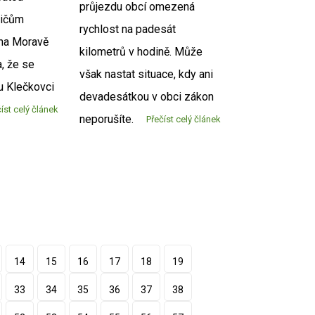
průjezdu obcí omezená
sičům
rychlost na padesát
na Moravě
kilometrů v hodině. Může
, že se
však nastat situace, kdy ani
u Klečkovci
devadesátkou v obci zákon
íst celý článek
neporušíte.
Přečíst celý článek
14
15
16
17
18
19
33
34
35
36
37
38