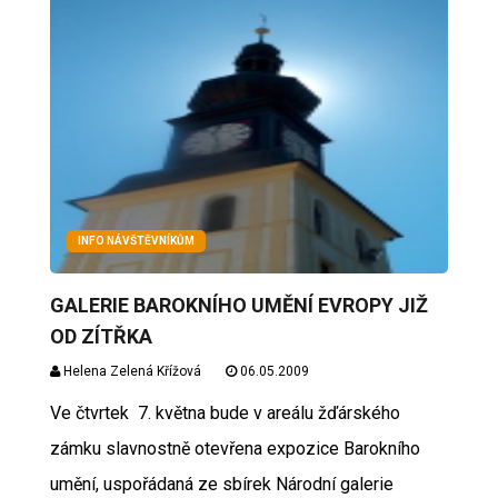
INFO NÁVŠTĚVNÍKŮM
GALERIE BAROKNÍHO UMĚNÍ EVROPY JIŽ
OD ZÍTŘKA
Helena Zelená Křížová
06.05.2009
Ve čtvrtek 7. května bude v areálu žďárského
zámku slavnostně otevřena expozice Barokního
umění, uspořádaná ze sbírek Národní galerie