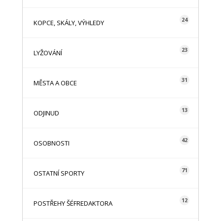
24
KOPCE, SKÁLY, VÝHLEDY
23
LYŽOVÁNÍ
31
MĚSTA A OBCE
13
ODJINUD
42
OSOBNOSTI
71
OSTATNÍ SPORTY
12
POSTŘEHY ŠÉFREDAKTORA