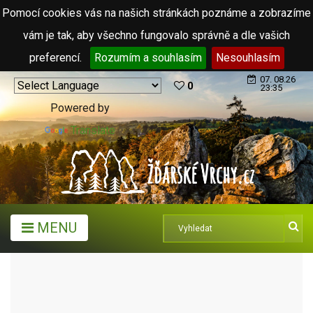
Pomocí cookies vás na našich stránkách poznáme a zobrazíme
vám je tak, aby všechno fungovalo správně a dle vašich
preferencí.
Rozumím a souhlasím
Nesouhlasím
07. 08.26
0
23:35
Powered by
Translate
MENU
ARCHIV ČLÁNKŮ (2006 - 2011)