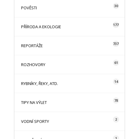
30
POVĚSTI
177
PŘÍRODA A EKOLOGIE
737
REPORTÁŽE
61
ROZHOVORY
14
RYBNÍKY, ŘEKY, ATD.
78
TIPY NA VÝLET
2
VODNÍ SPORTY
1