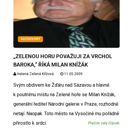
ROZHOVORY
„ZELENOU HORU POVAŽUJI ZA VRCHOL
BAROKA,“ ŘÍKÁ MILAN KNÍŽÁK
Helena Zelená Křížová
11.05.2009
Svým obdivem ke Žďáru nad Sázavou a hlavně
k poutnímu místu na Zelené hoře se Milan Knížák,
generální ředitel Národní galerie v Praze, rozhodně
netají. Naopak. Toto město na Vysočině mu pořádně
přirostlo k srdci.
Přečíst celý článek