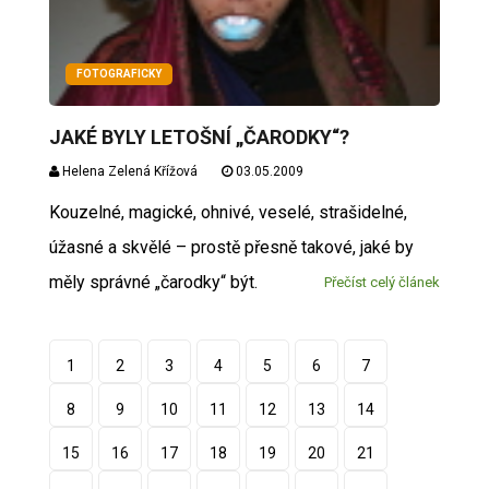
FOTOGRAFICKY
JAKÉ BYLY LETOŠNÍ „ČARODKY“?
Helena Zelená Křížová
03.05.2009
Kouzelné, magické, ohnivé, veselé, strašidelné,
úžasné a skvělé – prostě přesně takové, jaké by
měly správné „čarodky“ být.
Přečíst celý článek
1
2
3
4
5
6
7
8
9
10
11
12
13
14
15
16
17
18
19
20
21