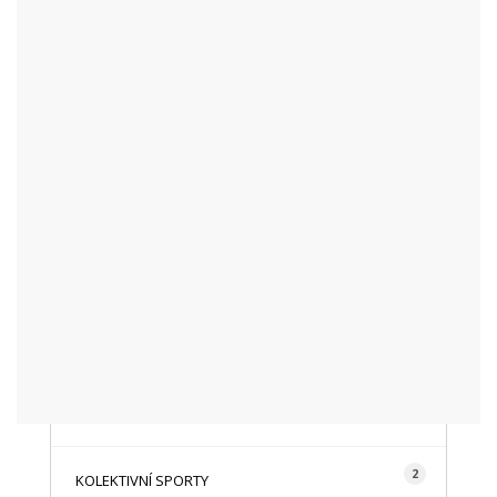
KATEGORIE
48
AKTUALITY
16
CYKLISTIKA
87
FOTOGRAFICKY
128
HISTORIE A TRADICE
16
HOROLEZECTVÍ
492
INFO NÁVŠTĚVNÍKŮM
2
KOLEKTIVNÍ SPORTY