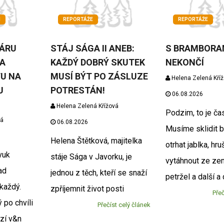
M
REPORTÁŽE
REPORTÁŽE
ĎÁRU
STÁJ SÁGA II ANEB:
S BRAMBORA
A
KAŽDÝ DOBRÝ SKUTEK
NEKONČÍ
U NA
MUSÍ BÝT PO ZÁSLUZE
Helena Zelená Kří
U
POTRESTÁN!
06.08.2026
Helena Zelená Křížová
Podzim, to je čas
vá
06.08.2026
Musíme sklidit 
Helena Štětková, majitelka
otrhat jablka, hru
vuk
stáje Sága v Javorku, je
vytáhnout ze ze
ad
jednou z těch, kteří se snaží
petržel a další a 
každý.
zpříjemnit život posti
Přeč
ý po chvíli
Přečíst celý článek
zí v&n