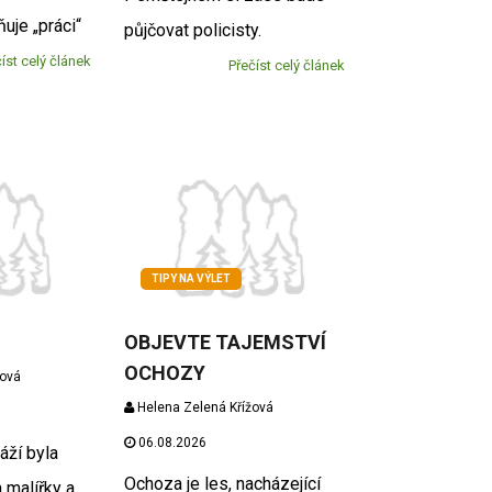
uje „práci“
půjčovat policisty.
íst celý článek
Přečíst celý článek
TIPY NA VÝLET
OBJEVTE TAJEMSTVÍ
OCHOZY
žová
Helena Zelená Křížová
06.08.2026
áží byla
Ochoza je les, nacházející
 malířky a