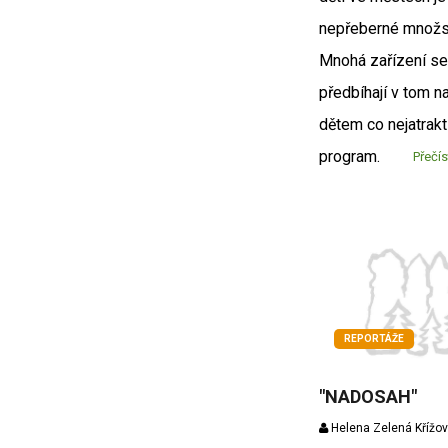
nepřeberné množst
Mnohá zařízení se
předbíhají v tom n
dětem co nejatrakt
program.
Přečís
REPORTÁŽE
"NADOSAH"
Helena Zelená Křížo