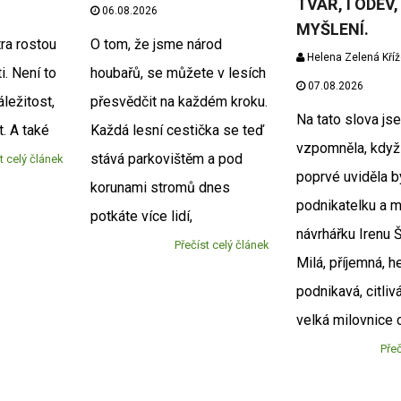
TVÁŘ, I ODĚV, 
06.08.2026
MYŠLENÍ.
ra rostou
O tom, že jsme národ
Helena Zelená Kří
i. Není to
houbařů, se můžete v lesích
07.08.2026
ležitost,
přesvědčit na každém kroku.
Na tato slova js
t. A také
Každá lesní cestička se teď
vzpomněla, když
stává parkovištěm a pod
t celý článek
poprvé uviděla b
korunami stromů dnes
podnikatelku a 
potkáte více lidí,
návrhářku Irenu 
Přečíst celý článek
Milá, příjemná, h
podnikavá, citliv
velká milovnice 
Přeč