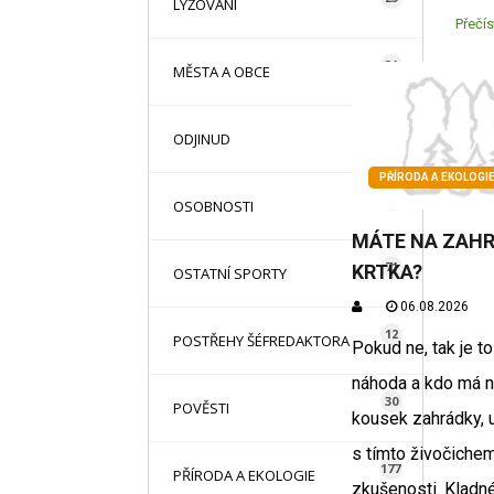
LYŽOVÁNÍ
Přečís
31
MĚSTA A OBCE
13
ODJINUD
PŘÍRODA A EKOLOGI
42
OSOBNOSTI
MÁTE NA ZAH
71
KRTKA?
OSTATNÍ SPORTY
06.08.2026
12
POSTŘEHY ŠÉFREDAKTORA
Pokud ne, tak je t
náhoda a kdo má n
30
POVĚSTI
kousek zahrádky, 
s tímto živočiche
177
PŘÍRODA A EKOLOGIE
zkušenosti. Kladné