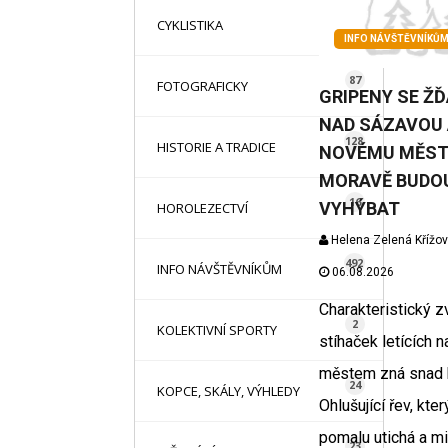
16
CYKLISTIKA
INFO NÁVŠTĚVNÍKŮ
87
FOTOGRAFICKY
GRIPENY SE Ž
NAD SÁZAVOU 
128
HISTORIE A TRADICE
NOVÉMU MĚST
MORAVĚ BUDO
16
VYHÝBAT
HOROLEZECTVÍ
Helena Zelená Křížo
492
INFO NÁVŠTĚVNÍKŮM
06.08.2026
Charakteristický z
2
KOLEKTIVNÍ SPORTY
stíhaček letících n
městem zná snad 
24
KOPCE, SKÁLY, VÝHLEDY
Ohlušující řev, kter
pomalu utichá a mi
23