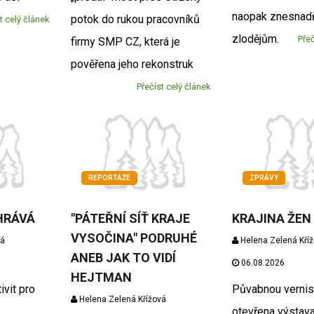
naopak znesnadň
potok do rukou pracovníků
t celý článek
zlodějům.
Přeč
firmy SMP CZ, která je
pověřena jeho rekonstruk
Přečíst celý článek
REPORTÁŽE
ZPRÁVY
HRÁVÁ
"PÁTEŘNÍ SÍŤ KRAJE
KRAJINA ŽEN
VYSOČINA" PODRUHÉ
vá
Helena Zelená Kří
ANEB JAK TO VIDÍ
06.08.2026
HEJTMAN
vit pro
Půvabnou vernis
Helena Zelená Křížová
otevřena výstava