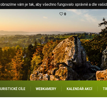
brazíme vám je tak, aby všechno fungovalo správně a dle vašic
0
URISTICKÉ CÍLE
WEBKAMERY
KALENDÁŘ AKCÍ
TR