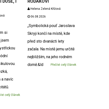
I DUŠE, I
RODÁKOVI
Helena Zelená Křížová
žová
06.08.2026
„Symbolická pouť Jaroslava
em si
Skryji končí na místě, kde
 jsem
před sto dvanácti lety
ystřickou
začala. Na místě jemu určitě
módní
nejbližším, na jeho rodném
Šikulovou.
domě.&ld
Přečíst celý článek
ezká,
á a navíc
citátů.
íst celý článek