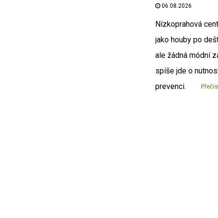
06.08.2026
Nízkoprahová cent
jako houby po dešt
ale žádná módní zá
spíše jde o nutnos
prevenci.
Přečís