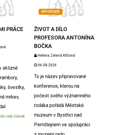
REPORTÁŽE
MI PRÁCE
ŽIVOT A DÍLO
PROFESORA ANTONÍNA
BOČKA
žová
Helena Zelená Křížová
06.08.2026
 sklizně.
To je název připravované
brambory,
konference, kterou na
šky, švestky,
počest svého významného
mě mrkev,
rodáka pořádá Městské
dal
muzeum v Bystřici nad
íst celý článek
Pernštejnem ve spolupráci
s muzejní rado