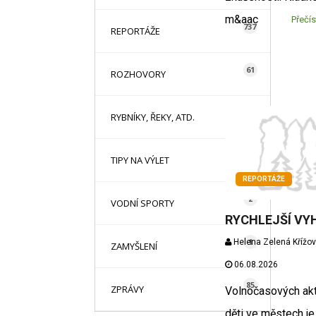
m&aac
Přečís
737
REPORTÁŽE
61
ROZHOVORY
14
RYBNÍKY, ŘEKY, ATD.
78
TIPY NA VÝLET
REPORTÁŽE
2
VODNÍ SPORTY
RYCHLEJŠÍ VY
1
Helena Zelená Křížo
ZAMYŠLENÍ
06.08.2026
85
ZPRÁVY
Volnočasových akti
děti ve městech je