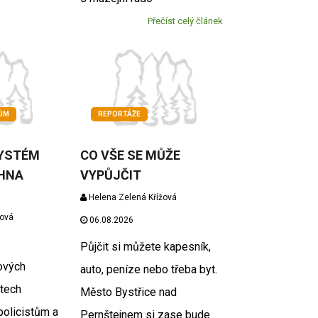
Přečíst celý článek
KŮM
REPORTÁŽE
YSTÉM
CO VŠE SE MŮŽE
CHNA
VYPŮJČIT
Helena Zelená Křížová
žová
06.08.2026
Půjčit si můžete kapesník,
ových
auto, peníze nebo třeba byt.
tech
Město Bystřice nad
policistům a
Pernštejnem si zase bude