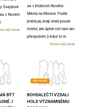
se v blízkosti Nového
sty Švejdové
Města na Moravě. Podle
eu v Novém
jména jej znají snad pouze
vě.
místní, ale úplně cizí není ani
íst celý článek
přespolním (i když to m
Přečíst celý článek
REPORTÁŽE
MÁ BÝT
BOHDALEČTÍ VZDALI
SNÉ. I
HOLD VÝZNAMNÉMU