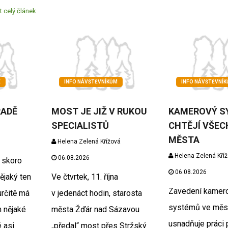
t celý článek
E
INFO NÁVŠTĚVNÍKŮM
INFO NÁVŠTĚVNÍ
RADĚ
MOST JE JIŽ V RUKOU
KAMEROVÝ S
SPECIALISTŮ
CHTĚJÍ VŠE
MĚSTA
Helena Zelená Křížová
Helena Zelená Kří
06.08.2026
o skoro
06.08.2026
ějaký ten
Ve čtvrtek, 11. října
Zavedení kamer
určitě má
v jedenáct hodin, starosta
systémů ve měs
m nějaké
města Žďár nad Sázavou
usnadňuje práci 
 asi
„předal“ most přes Stržský