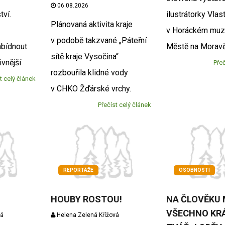
06.08.2026
ví.
ilustrátorky Vla
Plánovaná aktivita kraje
v Horáckém muz
v podobě takzvané „Páteřní
abídnout
Městě na Mora
sítě kraje Vysočina“
ivnější
Přeč
rozbouřila klidné vody
t celý článek
v CHKO Žďárské vrchy.
Přečíst celý článek
REPORTÁŽE
OSOBNOSTI
HOUBY ROSTOU!
NA ČLOVĚKU 
VŠECHNO KRÁ
vá
Helena Zelená Křížová