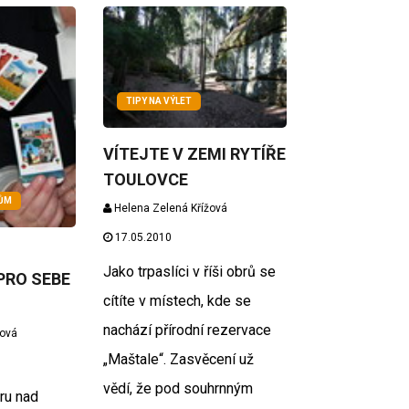
TIPY NA VÝLET
VÍTEJTE V ZEMI RYTÍŘE
TOULOVCE
KŮM
Helena Zelená Křížová
17.05.2010
Jako trpaslíci v říši obrů se
PRO SEBE
cítíte v místech, kde se
nachází přírodní rezervace
žová
„Maštale“. Zasvěcení už
vědí, že pod souhrnným
ru nad