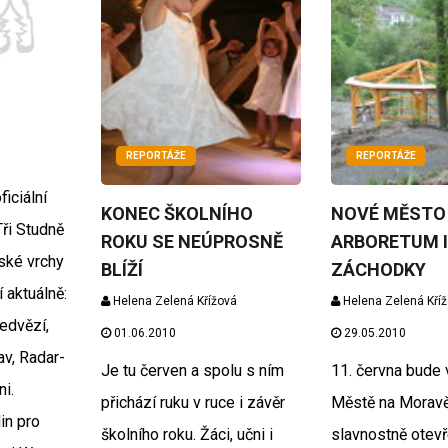
REPORTÁŽE
REPORTÁŽE
iciální
KONEC ŠKOLNÍHO
NOVÉ MĚSTO
ři Studně
ROKU SE NEÚPROSNĚ
ARBORETUM I
ské vrchy
BLÍŽÍ
ZÁCHODKY
 aktuálně:
Helena Zelená Křížová
Helena Zelená Kří
edvězí,
01.06.2010
29.05.2010
av, Radar-
Je tu červen a spolu s ním
11. června bude
i.
přichází ruku v ruce i závěr
Městě na Morav
in pro
školního roku. Žáci, učni i
slavnostně otev