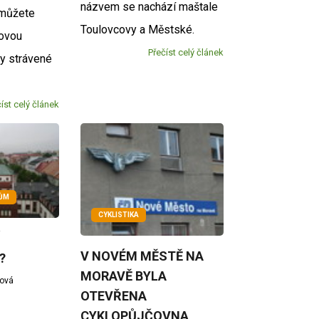
názvem se nachází maštale
 můžete
Toulovcovy a Městské.
novou
Přečíst celý článek
y strávené
íst celý článek
KŮM
CYKLISTIKA
Í
V NOVÉM MĚSTĚ NA
?
MORAVĚ BYLA
žová
OTEVŘENA
CYKLOPŮJČOVNA