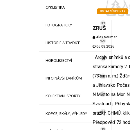
16
CYKLISTIKA
OSTATNÍ SPORTY
87
FOTOGRAFICKY
ZRUŠ
Aleš Neuman
128
HISTORIE A TRADICE
06.08.2026
Archiv snímků a of
16
HOROLEZECTVÍ
stránka kamery 2 T
(733 m n. m.) Žďár
492
INFO NÁVŠTĚVNÍKŮM
a Jihlavsko Počasí
2
N.Město na Mor. N
KOLEKTIVNÍ SPORTY
Svratouch, Přibysl
24
srážky, CHMÚ, klikn
KOPCE, SKÁLY, VÝHLEDY
Předpověď 72 hod
23