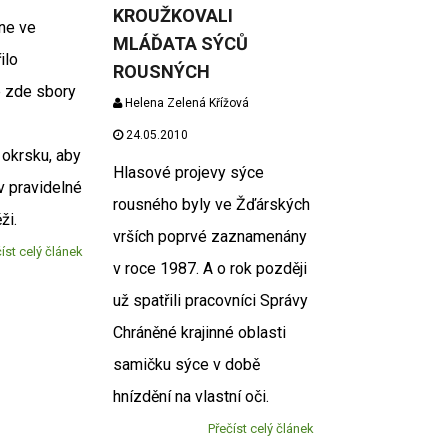
KROUŽKOVALI
ne ve
MLÁĎATA SÝCŮ
ilo
ROUSNÝCH
e zde sbory
Helena Zelená Křížová
24.05.2010
okrsku, aby
Hlasové projevy sýce
v pravidelné
rousného byly ve Žďárských
ži.
vrších poprvé zaznamenány
íst celý článek
v roce 1987. A o rok později
už spatřili pracovníci Správy
Chráněné krajinné oblasti
samičku sýce v době
hnízdění na vlastní oči.
Přečíst celý článek