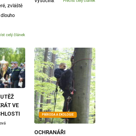
Vysočina.
Přečíst celý článek
ré, zvláště
ž dlouho
íst celý článek
OUTĚŽ
RÁT VE
CHLOSTI
PŘÍRODA A EKOLOGIE
žová
OCHRANÁŘI