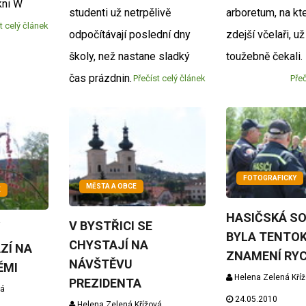
kni W
studenti už netrpělivě
arboretum, na kte
t celý článek
odpočítávají poslední dny
zdejší včelaři, u
školy, než nastane sladký
toužebně čekali.
čas prázdnin.
Přečíst celý článek
Přeč
FOTOGRAFICKY
MĚSTA A OBCE
E
HASIČSKÁ S
V BYSTŘICI SE
BYLA TENTOK
CHYSTAJÍ NA
ZÍ NA
ZNAMENÍ RY
NÁVŠTĚVU
ĚMI
Helena Zelená Kří
PREZIDENTA
vá
24.05.2010
Helena Zelená Křížová