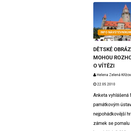
INFO NÁVŠTĚVNÍKŮ
DĚTSKÉ OBRÁ
MOHOU ROZH
O VÍTĚZI
Helena Zelená Křížo
22.05.2010
Anketa vyhlášená
památkovým ústa
nejpohádkovější h
zámek se pomalu c