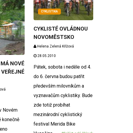
CYKLISTIKA
CYKLISTÉ OVLÁDNOU
NOVOMĚSTSKO
Helena Zelená Křížová
28.05.2010
 MÁ NOVÉ
Pátek, sobota i neděle od 4.
 VEŘEJNÉ
do 6. června budou patřit
především milovníkům a
žová
vyznavačům cyklistiky. Bude
zde totiž probíhat
 v Novém
mezinárodní cyklistický
ě konečně
festival Merida Bike
řeno