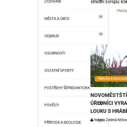
LYŽOVÁNÍ
střední Evropu: kli
Přečís
31
MĚSTA A OBCE
13
ODJINUD
42
OSOBNOSTI
71
OSTATNÍ SPORTY
PŘÍRODA A EKOLOGI
12
POSTŘEHY ŠÉFREDAKTORA
NOVOMĚSTŠTÍ
ÚŘEDNÍCI VYRA
30
POVĚSTI
LOUKU S HRÁB
Helena Zelená Křížo
177
PŘÍRODA A EKOLOGIE