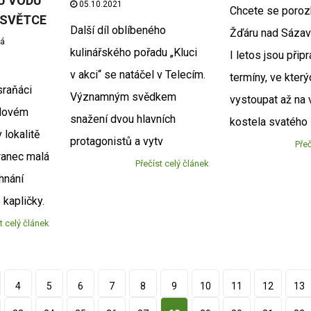
U VODU
05.10.2021
Chcete se poroz
 SVĚTCE
Další díl oblíbeného
Žďáru nad Sázav
vá
kulinářského pořadu „Kluci
I letos jsou připr
v akci“ se natáčel v Telecím.
termíny, ve kter
sraňáci
Významným svědkem
vystoupat až na 
 Novém
snažení dvou hlavních
kostela svatého
lokalitě
protagonistů a vytv
Přeč
ranec malá
Přečíst celý článek
hnání
 kapličky.
t celý článek
4
5
6
7
8
9
10
11
12
13