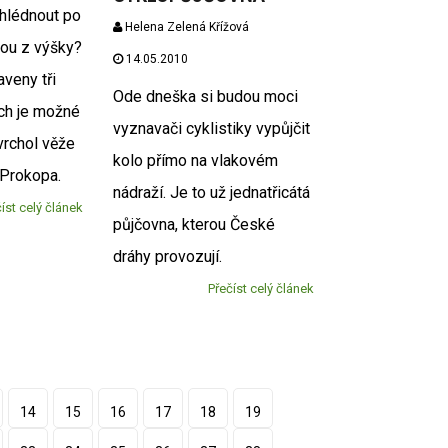
hlédnout po
Helena Zelená Křížová
ou z výšky?
14.05.2010
aveny tři
Ode dneška si budou moci
ých je možné
vyznavači cyklistiky vypůjčit
vrchol věže
kolo přímo na vlakovém
 Prokopa.
nádraží. Je to už jednatřicátá
íst celý článek
půjčovna, kterou České
dráhy provozují.
Přečíst celý článek
14
15
16
17
18
19