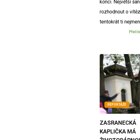
konci. Největší ša
rozhodnout o vítěz
tentokrát ti nejme
Přečís
REPORTÁŽE
ZASRANECKÁ
KAPLIČKA MÁ