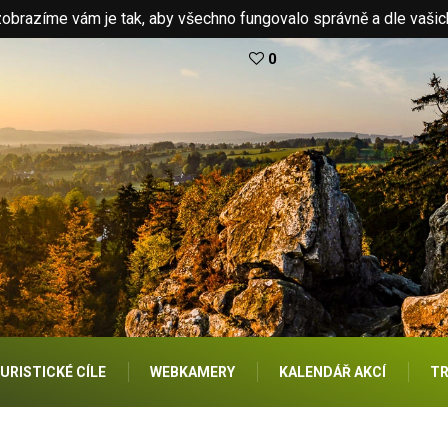
brazíme vám je tak, aby všechno fungovalo správně a dle vašic
0
URISTICKÉ CÍLE
WEBKAMERY
KALENDÁŘ AKCÍ
TR