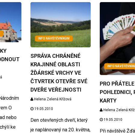
M
INFO NÁVŠTĚVNÍKŮM
ZKY
SPRÁVA CHRÁNĚNÉ
ODNOUT
KRAJINNÉ OBLASTI
INFO NÁVŠTĚVNÍ
ŽĎÁRSKÉ VRCHY VE
vá
ČTVRTEK OTEVŘE SVÉ
PRO PŘÁTELE
DVEŘE VEŘEJNOSTI
POHLEDNICI, 
 Národním
Helena Zelená Křížová
KARTY
vem O
19.05.2010
Helena Zelená Kří
rad nebo
Den otevřených dveří, který
19.05.2010
hýlí ke
je naplánovaný na 20. května,
Při návštěvě Žďá