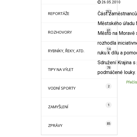
26.05.2010
737
REPORTÁŽE
Část zaměstnanců
Městského úřadu
61
ROZHOVORY
Město na Moravě 
rozhodla iniciativně
14
RYBNÍKY, ŘEKY, ATD.
ruku k dílu a pomo
Sdružení Krajina s
78
TIPY NA VÝLET
podmáčené louky.
Přečís
2
VODNÍ SPORTY
1
ZAMYŠLENÍ
85
ZPRÁVY