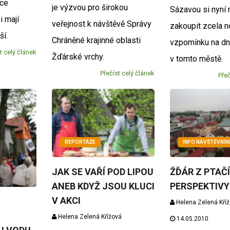
nce
je výzvou pro širokou
Sázavou si nyní
i mají
veřejnost k návštěvě Správy
zakoupit zcela 
nší.
Chráněné krajinné oblasti
vzpomínku na dn
t celý článek
Žďárské vrchy.
v tomto městě.
Přečíst celý článek
Přeč
REPORTÁŽE
INFO NÁVŠTĚVNÍ
JAK SE VAŘÍ POD LIPOU
ŽĎÁR Z PTAČ
ANEB KDYŽ JSOU KLUCI
PERSPEKTIVY
V AKCI
Helena Zelená Kří
Helena Zelená Křížová
14.05.2010