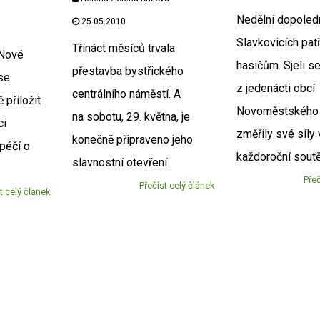
Nedělní dopoled
25.05.2010
Slavkovicích patř
Třináct měsíců trvala
 Nové
hasičům. Sjeli s
přestavba bystřického
se
z jedenácti obcí
centrálního náměstí. A
 přiložit
Novoměstského 
na sobotu, 29. května, je
ci
změřily své síly 
konečně připraveno jeho
 péčí o
každoroční soutě
slavnostní otevření.
Přeč
Přečíst celý článek
t celý článek