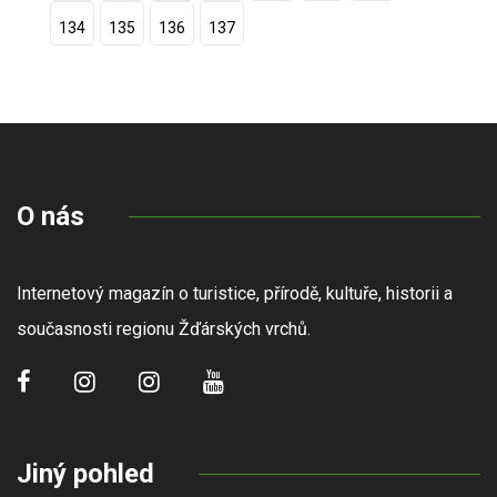
134
135
136
137
O nás
Internetový magazín o turistice, přírodě, kultuře, historii a
současnosti regionu Žďárských vrchů.
Jiný pohled