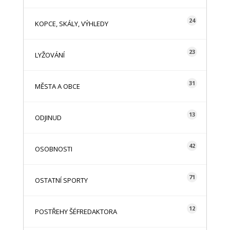
24
KOPCE, SKÁLY, VÝHLEDY
23
LYŽOVÁNÍ
31
MĚSTA A OBCE
13
ODJINUD
42
OSOBNOSTI
71
OSTATNÍ SPORTY
12
POSTŘEHY ŠÉFREDAKTORA