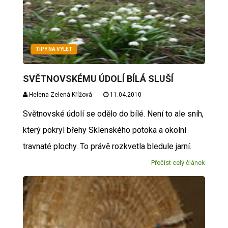
TIPY NA VÝLET
SVĚTNOVSKÉMU ÚDOLÍ BÍLÁ SLUŠÍ
Helena Zelená Křížová
11.04.2010
Světnovské údolí se odělo do bílé. Není to ale sníh,
který pokryl břehy Sklenského potoka a okolní
travnaté plochy. To právě rozkvetla bledule jarní.
Přečíst celý článek