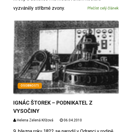
vyzváněly stříbrné zvony.
Přečíst celý článek
OSOBNOSTI
IGNÁC ŠTOREK – PODNIKATEL Z
VYSOČINY
Helena Zelená Křížová
06.04.2010
9. března roku 1822 se narodil v Odranci v rodině