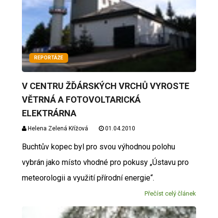
REPORTÁŽE
V CENTRU ŽĎÁRSKÝCH VRCHŮ VYROSTE
VĚTRNÁ A FOTOVOLTARICKÁ
ELEKTRÁRNA
Helena Zelená Křížová
01.04.2010
Buchtův kopec byl pro svou výhodnou polohu
vybrán jako místo vhodné pro pokusy „Ústavu pro
meteorologii a využití přírodní energie“.
Přečíst celý článek