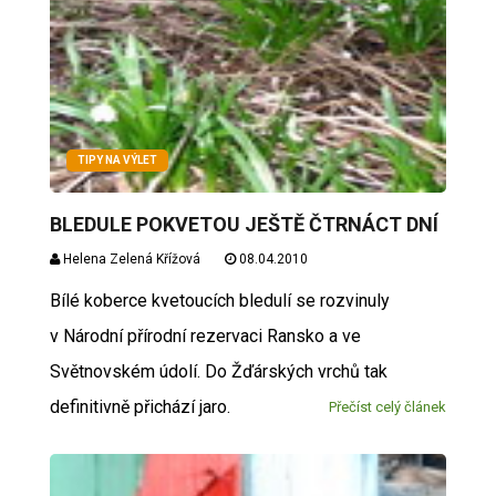
TIPY NA VÝLET
BLEDULE POKVETOU JEŠTĚ ČTRNÁCT DNÍ
Helena Zelená Křížová
08.04.2010
Bílé koberce kvetoucích bledulí se rozvinuly
v Národní přírodní rezervaci Ransko a ve
Světnovském údolí. Do Žďárských vrchů tak
definitivně přichází jaro.
Přečíst celý článek