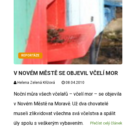
REPORTÁŽE
V NOVÉM MĚSTĚ SE OBJEVIL VČELÍ MOR
Helena Zelená Křížová
08.04.2010
Noční můra všech včelařů – včelí mor – se objevila
v Novém Městě na Moravě. Už dva chovatelé
museli zlikvidovat všechna svá včelstva a spálit
úly spolu s veškerým vybavením.
Přečíst celý článek