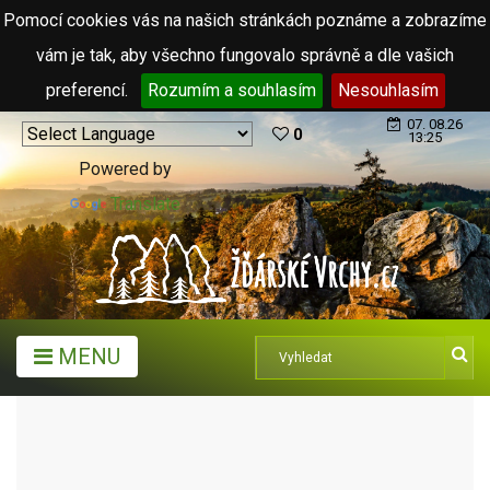
Pomocí cookies vás na našich stránkách poznáme a zobrazíme
vám je tak, aby všechno fungovalo správně a dle vašich
preferencí.
Rozumím a souhlasím
Nesouhlasím
07. 08.26
0
13:25
Powered by
Translate
MENU
ARCHIV ČLÁNKŮ (2006 - 2011)