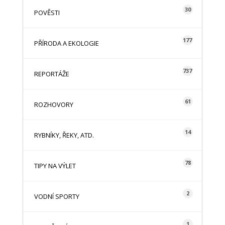
30
POVĚSTI
177
PŘÍRODA A EKOLOGIE
737
REPORTÁŽE
61
ROZHOVORY
14
RYBNÍKY, ŘEKY, ATD.
78
TIPY NA VÝLET
2
VODNÍ SPORTY
1