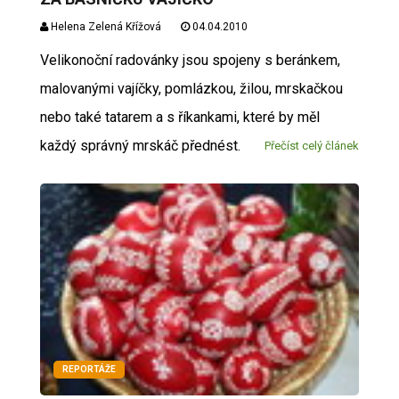
Helena Zelená Křížová
04.04.2010
Velikonoční radovánky jsou spojeny s beránkem,
malovanými vajíčky, pomlázkou, žilou, mrskačkou
nebo také tatarem a s říkankami, které by měl
každý správný mrskáč přednést.
Přečíst celý článek
REPORTÁŽE