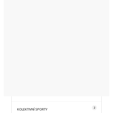
KATEGORIE
48
AKTUALITY
16
CYKLISTIKA
87
FOTOGRAFICKY
128
HISTORIE A TRADICE
16
HOROLEZECTVÍ
492
INFO NÁVŠTĚVNÍKŮM
2
KOLEKTIVNÍ SPORTY