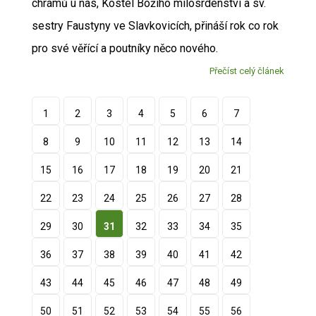
chrámů u nás, Kostel Božího milosrdenství a sv.
sestry Faustyny ve Slavkovicích, přináší rok co rok
pro své věřící a poutníky něco nového.
Přečíst celý článek
1
2
3
4
5
6
7
8
9
10
11
12
13
14
15
16
17
18
19
20
21
22
23
24
25
26
27
28
29
30
31
32
33
34
35
36
37
38
39
40
41
42
43
44
45
46
47
48
49
50
51
52
53
54
55
56