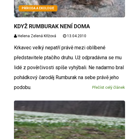
PŘÍRODA A EKOLOGIE
KDYŽ RUMBURAK NENÍ DOMA
Helena Zelená Křížová
13.04.2010
Krkavec velký nepatří právě mezi oblíbené
představitele ptačího druhu. Už odpradávna se mu
lidé z pověrčivosti spíše vyhýbali. Ne nadarmo bral
pohádkový čaroděj Rumburak na sebe právě jeho
podobu.
Přečíst celý článek