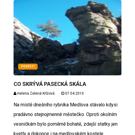
POVĚSTI
CO SKRÝVÁ PASECKÁ SKÁLA
Helena Zelená Křížová
07.04.2010
Na místě dnešního rybníka Medlova stávalo kdysi
pradávno stejnojmenné městečko. Oproti okolním
vesničkám bylo poměrně bohaté, zdejší statky jen
kvetly a dokonce i na medlovském kostele