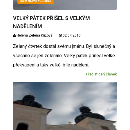
INFO NÁVŠTĚVNÍKŮM
VELKÝ PÁTEK PŘIŠEL S VELKÝM
NADĚLENÍM
Helena Zelená Křížová
02.04.2010
Zelený čtvrtek dostál svému jménu. Byl slunečný a
všechno se jen zelenalo. Velký pátek přinesl velké
překvapení a taky velké, bílé nadělení.
Přečíst celý článek