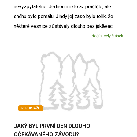
nevyzpytatelné. Jednou mrzlo až praštělo, ale
sněhu bylo pomálu. Jindy jej zase bylo tolik, že
některé vesnice zůstávaly dlouho bez jak&eac
Přečíst celý článek
REPORTÁŽE
JAKÝ BYL PRVNÍ DEN DLOUHO
OČEKÁVANÉHO ZÁVODU?