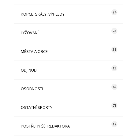
24
KOPCE, SKÁLY, VÝHLEDY
23
LYŽOVÁNÍ
31
MĚSTA A OBCE
13
ODJINUD
42
OSOBNOSTI
71
OSTATNÍ SPORTY
12
POSTŘEHY ŠÉFREDAKTORA