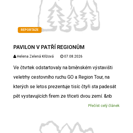
REPORTÁŽE
PAVILON V PATŘÍ REGIONŮM
Helena Zelená Křížová
07.08.2026
Ve čtvrtek odstartovaly na brněnském výstavišti
veletrhy cestovního ruchu GO a Region Tour, na
kterých se letos prezentuje tisíc čtyři sta padesát
pět vystavujících firem ze třiceti dvou zemí. &nb
Přečíst celý článek