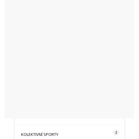
KATEGORIE
48
AKTUALITY
16
CYKLISTIKA
87
FOTOGRAFICKY
128
HISTORIE A TRADICE
16
HOROLEZECTVÍ
492
INFO NÁVŠTĚVNÍKŮM
2
KOLEKTIVNÍ SPORTY