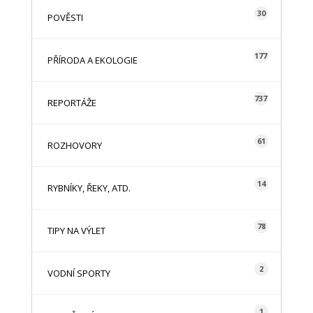
30
POVĚSTI
177
PŘÍRODA A EKOLOGIE
737
REPORTÁŽE
61
ROZHOVORY
14
RYBNÍKY, ŘEKY, ATD.
78
TIPY NA VÝLET
2
VODNÍ SPORTY
1