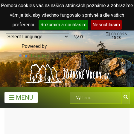
Pomocí cookies vás na našich stránkách poznáme a zobrazíme
vám je tak, aby všechno fungovalo správně a dle vašich
preferencí.
Rozumím a souhlasím
Nesouhlasím
08. 08.26
0
15:23
Powered by
Translate
MENU
ARCHIV ČLÁNKŮ (2006 - 2011)