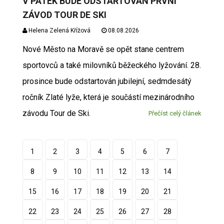
V PÁTEK BUDE ODSTARTOVÁN PRVNÍ
ZÁVOD TOUR DE SKI
Helena Zelená Křížová
08.08.2026
Nové Město na Moravě se opět stane centrem
sportovců a také milovníků běžeckého lyžování. 28.
prosince bude odstartován jubilejní, sedmdesátý
ročník Zlaté lyže, která je součástí mezinárodního
závodu Tour de Ski.
Přečíst celý článek
1
2
3
4
5
6
7
8
9
10
11
12
13
14
15
16
17
18
19
20
21
22
23
24
25
26
27
28